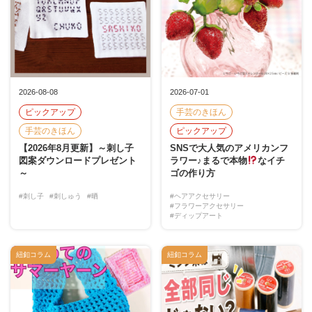
2026-08-08
2026-07-01
ピックアップ
手芸のきほん
手芸のきほん
ピックアップ
【2026年8月更新】～刺し子
SNSで大人気のアメリカンフ
図案ダウンロードプレゼント
ラワー♪まるで本物
なイチ
～
ゴの作り方
#刺し子
#刺しゅう
#晒
#ヘアアクセサリー
#フラワーアクセサリー
#ディップアート
紐釦コラム
紐釦コラム