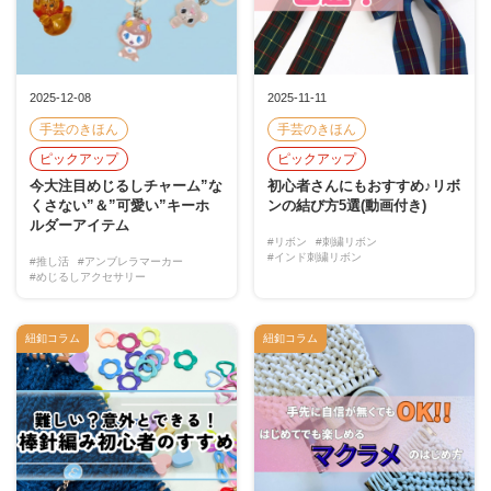
2025-12-08
2025-11-11
手芸のきほん
手芸のきほん
ピックアップ
ピックアップ
今大注目めじるしチャーム”な
初心者さんにもおすすめ♪リボ
くさない”＆”可愛い”キーホ
ンの結び方5選(動画付き)
ルダーアイテム
#リボン
#刺繍リボン
#インド刺繍リボン
#推し活
#アンブレラマーカー
#めじるしアクセサリー
紐釦コラム
紐釦コラム