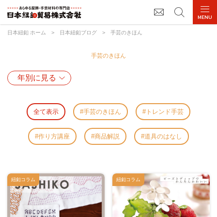
日本紐釦 ホーム
>
日本紐釦ブログ
>
手芸のきほん
手芸のきほん
全て表示
手芸のきほん
トレンド手芸
作り方講座
商品解説
道具のはなし
紐釦コラム
紐釦コラム