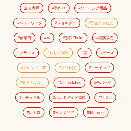
全て表示
手作り
ソーイング用品
パッチワーク
ショルダー
手芸のきほん
休業日
本
別館Chuko
実演販売
ブラウス
作り方講座
花
ビーズ
トレンド手芸
商品解説
ソーイング
道具のはなし
Cotton fabric
缶バッジ
ナチュラル
ハンドメイド体験
リボン
レトロ
インテリア
刺しゅう