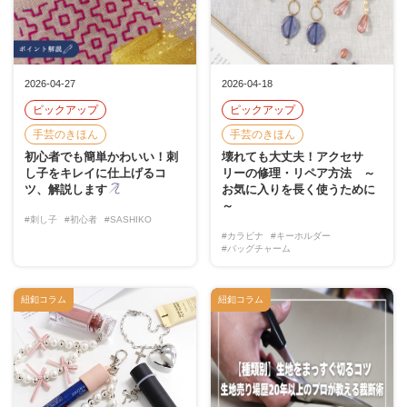
2026-04-27
2026-04-18
ピックアップ
ピックアップ
手芸のきほん
手芸のきほん
初心者でも簡単かわいい！刺
壊れても大丈夫！アクセサ
し子をキレイに仕上げるコ
リーの修理・リペア方法 ～
ツ、解説します
お気に入りを長く使うために
～
#刺し子
#初心者
#SASHIKO
#カラビナ
#キーホルダー
#バッグチャーム
紐釦コラム
紐釦コラム