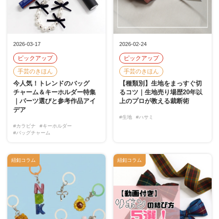
2026-03-17
2026-02-24
ピックアップ
ピックアップ
手芸のきほん
手芸のきほん
今人気！トレンドのバッグ
【種類別】生地をまっすぐ切
チャーム＆キーホルダー特集
るコツ｜生地売り場歴20年以
｜パーツ選びと参考作品アイ
上のプロが教える裁断術
デア
#生地
#ハサミ
#カラビナ
#キーホルダー
#バッグチャーム
紐釦コラム
紐釦コラム