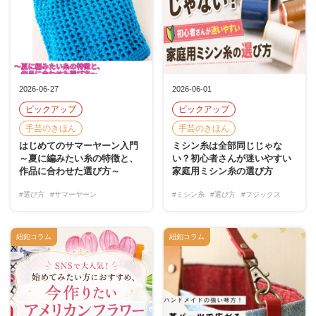
2026-06-27
2026-06-01
ピックアップ
ピックアップ
手芸のきほん
手芸のきほん
はじめてのサマーヤーン入門
ミシン糸は全部同じじゃな
～夏に編みたい糸の特徴と、
い？初心者さんが迷いやすい
作品に合わせた選び方～
家庭用ミシン糸の選び方
#選び方
#サマーヤーン
#ミシン糸
#選び方
#フジックス
紐釦コラム
紐釦コラム