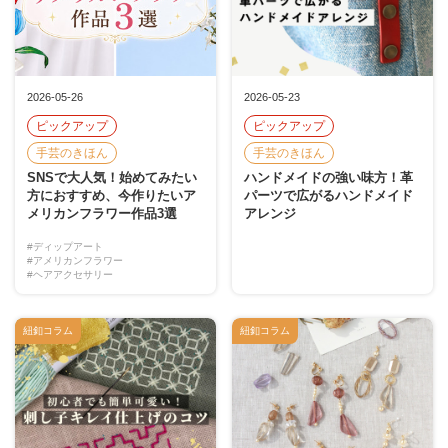
2026-05-26
2026-05-23
ピックアップ
ピックアップ
手芸のきほん
手芸のきほん
SNSで大人気！始めてみたい
ハンドメイドの強い味方！革
方におすすめ、今作りたいア
パーツで広がるハンドメイド
メリカンフラワー作品3選
アレンジ
#ディップアート
#アメリカンフラワー
#ヘアアクセサリー
紐釦コラム
紐釦コラム