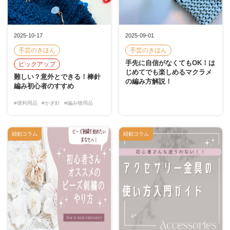
2025-10-17
2025-09-01
手芸のきほん
手芸のきほん
手先に自信がなくてもOK！は
ピックアップ
じめてでも楽しめるマクラメ
難しい？意外とできる！棒針
の編み方解説！
編み初心者のすすめ
#便利用品
#かぎ針
#編み物用品
紐釦コラム
紐釦コラム