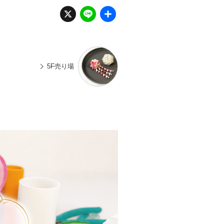
X
Li
共
n
有
e
5F売り場