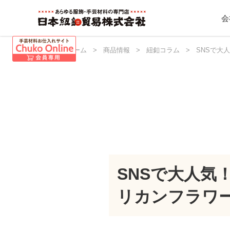
会
日本紐釦 ホーム
>
商品情報
>
紐釦コラム
>
SNSで大
SNSで大人
リカンフラワー