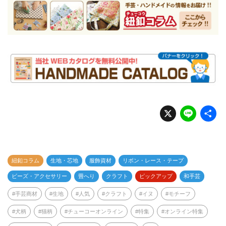
X
Li
n
e
紐釦コラム
生地・芯地
服飾資材
リボン・レース・テープ
ビーズ・アクセサリー
畳へり
クラフト
ピックアップ
和手芸
手芸商材
生地
人気
クラフト
イヌ
モチーフ
犬柄
猫柄
チューコーオンライン
特集
オンライン特集