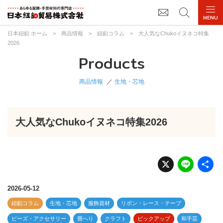
日本紐釦 ホーム
>
商品情報
>
紐釦コラム
>
大人気なChukoイヌネコ特集
2026
Products
商品情報
生地・芯地
大人気なChukoイヌネコ特集2026
X
Li
n
e
2026-05-12
紐釦コラム
生地・芯地
服飾資材
リボン・レース・テープ
ビーズ・アクセサリー
畳へり
クラフト
ピックアップ
和手芸