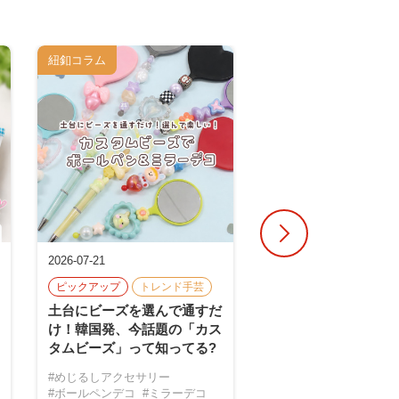
紐釦コラム
営業サポート
2026-07-21
2026-07-17
【営業レポート】四
ピックアップ
トレンド手芸
エリア 手芸店11店
土台にビーズを選んで通すだ
して見えてきた、今
け！韓国発、今話題の「カス
る商品とこれからの
タムビーズ」って知ってる?
#営業サポート
#導入事
#めじるしアクセサリー
#営業事例
#ボールペンデコ
#ミラーデコ