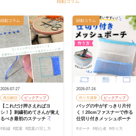
紐釦コラム
紐釦コラム
紐釦コラム
2026-07-27
2026-07-24
商品解説
ピックアップ
作り方講座
ピックアップ
【これだけ押さえればヨ
バッグの中がすっきり片付
シ！】刺繍初めてさんが覚え
く！20cmファスナーで作る
るべき最初のステッチ
仕切り付きメッシュポーチ
#刺繍
#図案
#図案の写し方
#ポーチ
#初心者
#作り方