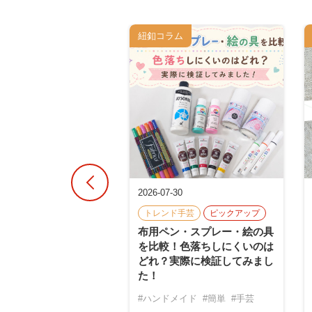
ム
紐釦コラム
30
2026-07-30
アップ
トレンド手芸
ピックアップ
選べばいい？プラス
布用ペン・スプレー・絵の具
スナップの選び方と取
を比較！色落ちしにくいのは
｜CHERRY LABEL
どれ？実際に検証してみまし
た！
チックスナップ
#ハンドメイド
#簡単
#手芸
プレス機