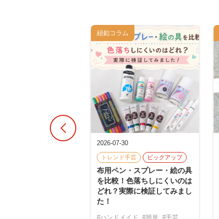
ム
紐釦コラム
14
2026-07-30
アップ
トレンド手芸
トレンド手芸
ピックアップ
者でも本当に作れ
布用ペン・スプレー・絵の具
SNSで話題のパラコー
を比較！色落ちしにくいのは
4選に挑戦！
どれ？実際に検証してみまし
た！
ドアコード
ード
#作品紹介
#ハンドメイド
#簡単
#手芸