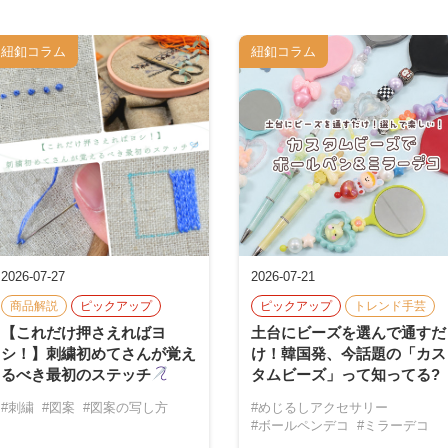
紐釦コラム
紐釦コラム
2026-07-27
2026-07-21
商品解説
ピックアップ
ピックアップ
トレンド手芸
【これだけ押さえればヨ
土台にビーズを選んで通すだ
シ！】刺繍初めてさんが覚え
け！韓国発、今話題の「カス
るべき最初のステッチ
タムビーズ」って知ってる?
#刺繍
#図案
#図案の写し方
#めじるしアクセサリー
#ボールペンデコ
#ミラーデコ