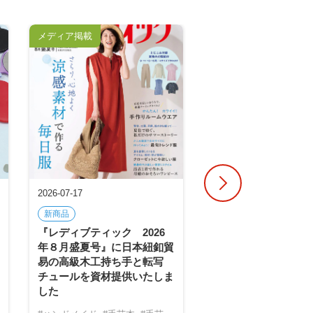
メディア掲載
紐釦コラム
2026-07-17
2026-07-14
新商品
ピックアップ
トレン
『レディブティック 2026
「初心者でも本当に
年８月盛夏号』に日本紐釦貿
る？」SNSで話題の
易の高級木工持ち手と転写
ド作品4選に挑戦！
チュールを資材提供いたしま
#アウトドアコード
した
#パラコード
#作品紹介