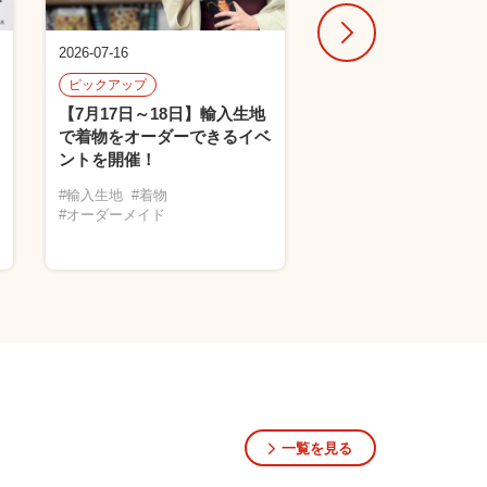
2026-07-16
2026-07-15
ピックアップ
ピックアップ
【7月17日～18日】輸入生地
2026年8月開催！店
で着物をオーダーできるイベ
ト・ワークショップ
ントを開催！
#芯地
#Vario
#ビーズ
#輸入生地
#着物
#オーダーメイド
一覧を見る