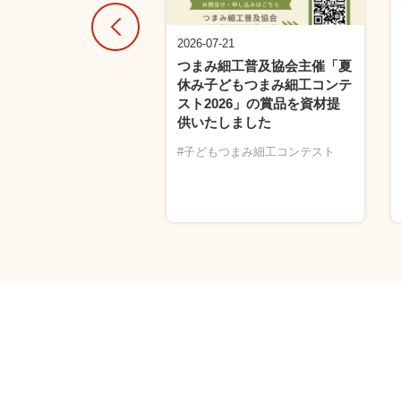
25
2026-07-21
年7月開催！店内イベン
つまみ細工普及協会主催「夏
ークショップのご案内
休み子どもつまみ細工コンテ
スト2026」の賞品を資材提
シューズ
#布ぞうり
供いたしました
#子どもつまみ細工コンテスト