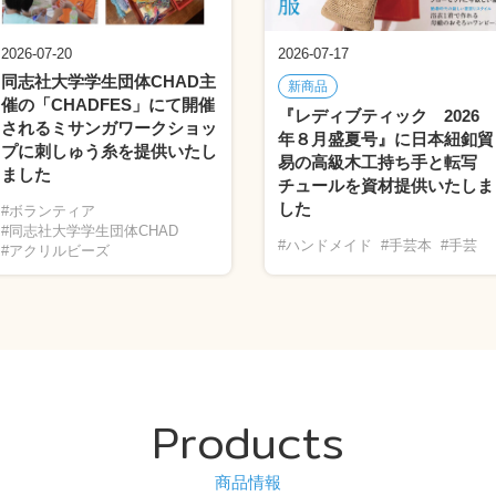
2026-07-20
2026-07-17
同志社大学学生団体CHAD主
新商品
催の「CHADFES」にて開催
『レディブティック 2026
されるミサンガワークショッ
年８月盛夏号』に日本紐釦貿
プに刺しゅう糸を提供いたし
易の高級木工持ち手と転写
ました
チュールを資材提供いたしま
した
#ボランティア
#同志社大学学生団体CHAD
#ハンドメイド
#手芸本
#手芸
#アクリルビーズ
Products
商品情報