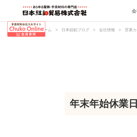
会
日本紐釦 ホーム
>
日本紐釦ブログ
>
会社情報
>
営業カ
年末年始休業