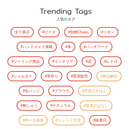
Trending Tags
人気のタグ
全て表示
ビーズ
別館Chuko
リボン
ハンドメイド体験
本
パッチワーク
ソーイング用品
インテリア
花
レトロ
ショルダー
手作り
実演販売
商品解説
缶バッジ
ブラウス
手芸のきほん
刺しゅう
ナチュラル
道具のはなし
作り方講座
トレンド手芸
休業日