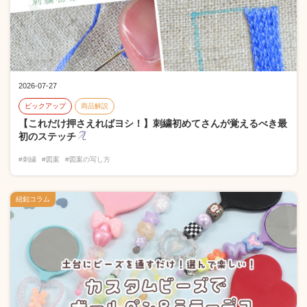
2026-07-27
ピックアップ
商品解説
【これだけ押さえればヨシ！】刺繍初めてさんが覚えるべき最
初のステッチ
#刺繍
#図案
#図案の写し方
紐釦コラム