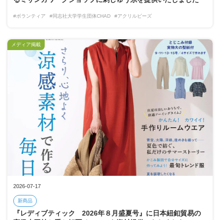
#ボランティア
#同志社大学学生団体CHAD
#アクリルビーズ
メディア掲載
2026-07-17
新商品
『レディブティック 2026年８月盛夏号』に日本紐釦貿易の