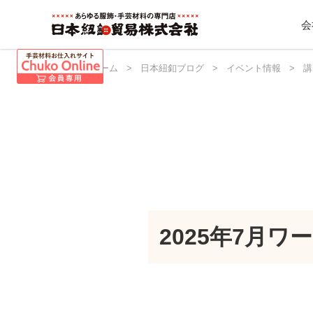
会
日本紐釦 ホーム
>
日本紐釦ブログ
>
イベント情報
>
講
2025年7月