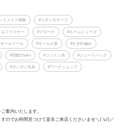
ンドメイド体験
リボンモチーフ
イルファスナー
ブローチ
ルームシューズ
モールドール
モール人形
かぎ針編み
別館Chuko
コットン糸
ジュートバッグ
ポンポン毛糸
ワークショップ
をご案内いたします。
のでお時間見つけて是非ご来店くださいませ＼( ‘ω’)／