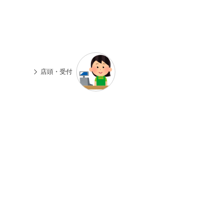
n
有
e
店頭・受付