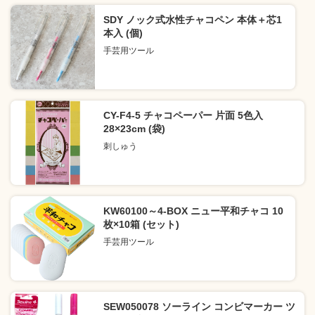
SDY ノック式水性チャコペン 本体＋芯1
本入 (個)
手芸用ツール
CY-F4-5 チャコペーパー 片面 5色入
28×23cm (袋)
刺しゅう
KW60100～4-BOX ニュー平和チャコ 10
枚×10箱 (セット)
手芸用ツール
SEW050078 ソーライン コンビマーカー ツ