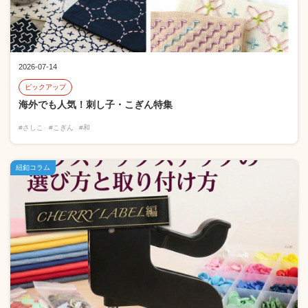
2026-07-14
ピックアップ
海外でも人気！刺し子・こぎん特集
#さしこ
#こぎん
#和
紐釦コラム