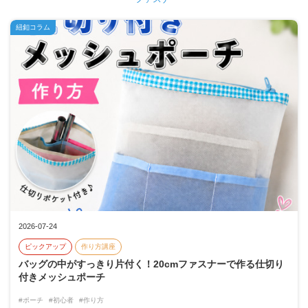
紐釦コラム
2026-07-24
ピックアップ
作り方講座
バッグの中がすっきり片付く！20cmファスナーで作る仕切り
付きメッシュポーチ
#ポーチ
#初心者
#作り方