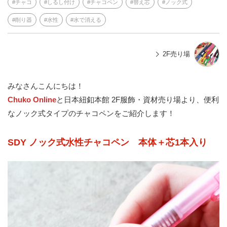
チャコ
しるし付け
チャコペン
替え芯
ノック式
削り器
水性
水で消える
2F売り場
みなさんこんにちは！
Chuko Online
と日本紐釦本館 2F服飾・資材売り場より、便利
なノック式タイプのチャコペンをご紹介します！
SDY ノック式水性チャコペン 本体＋芯1本入り