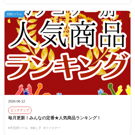
紐釦コラム
2026-06-12
ピックアップ
毎月更新！みんなの定番★人気商品ランキング！
#手芸用ツール
#刺し子
#ファスナー