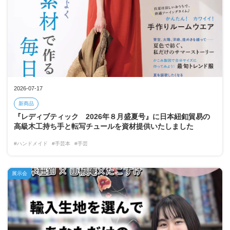
2026-07-17
新商品
『レディブティック 2026年８月盛夏号』に日本紐釦貿易の
高級木工持ち手と転写チュールを資材提供いたしました
#ハンドメイド
#手芸本
#手芸
展示会