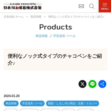
日本紐釦 ホーム
>
商品情報
>
便利なノック式タイプのチャコペンをご紹介♪
Products
商品情報
手芸道具･ツール
便利なノック式タイプのチャコペンをご紹
介♪
X
Li
n
e
2024-01-20
商品情報
手芸道具･ツール
製図・しるし付け用品・文鎮・トルソー