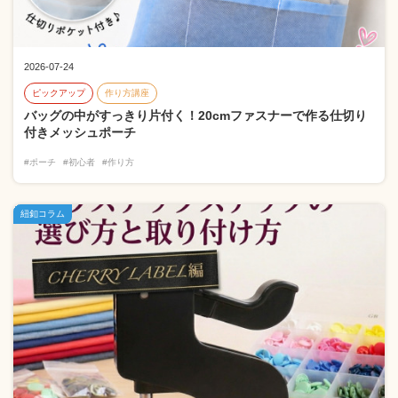
2026-07-24
ピックアップ
作り方講座
バッグの中がすっきり片付く！20cmファスナーで作る仕切り
付きメッシュポーチ
#ポーチ
#初心者
#作り方
紐釦コラム