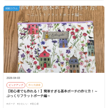
紐釦コラム
2026-04-03
ピックアップ
作り方講座
【初心者でも作れる！】簡単すぎる基本ポーチの作り方！～
ぷっくりフラットポーチ編～
#ポーチ
#かわいい
#初心者