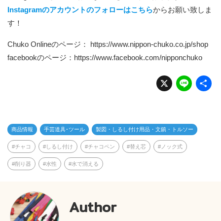
Instagramのアカウントのフォローはこちら
からお願い致しま
す！
Chuko Onlineのページ：
https://www.nippon-chuko.co.jp/shop
facebookのページ：
https://www.facebook.com/nipponchuko
X
Li
n
e
商品情報
手芸道具･ツール
製図・しるし付け用品・文鎮・トルソー
チャコ
しるし付け
チャコペン
替え芯
ノック式
削り器
水性
水で消える
Author