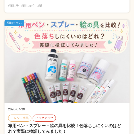
#刺し子
#刺しゅう
#晒
紐釦コラム
2026-07-30
トレンド手芸
ピックアップ
布用ペン・スプレー・絵の具を比較！色落ちしにくいのはど
れ？実際に検証してみました！