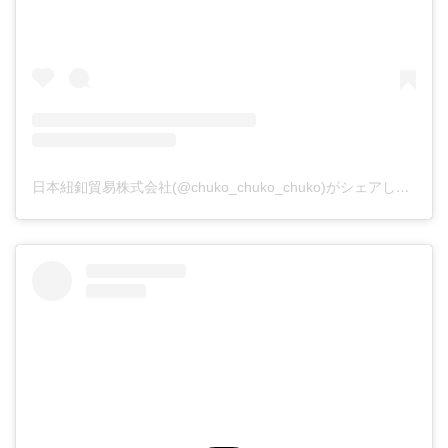
日本紐釦貿易株式会社(@chuko_chuko_chuko)がシェアした投稿