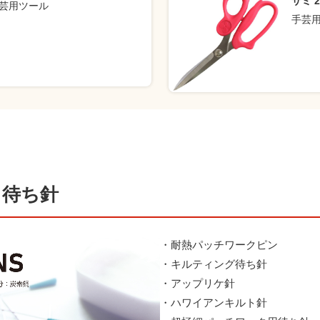
サミ 2
芸用ツール
手芸
・待ち針
・耐熱パッチワークピン
・キルティング待ち針
・アップリケ針
・ハワイアンキルト針