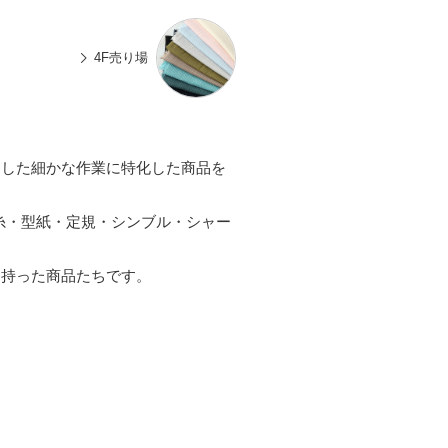
n
有
e
4F売り場
適した細かな作業に特化した商品を
糸・型紙・定規・シンブル・シャー
を持った商品たちです。