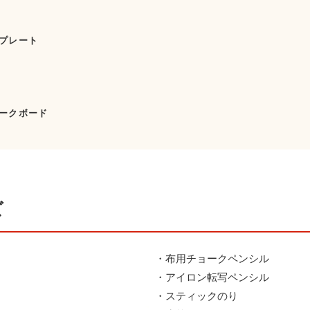
プレート
ークボード
ズ
・布用チョークペンシル
・アイロン転写ペンシル
・スティックのり