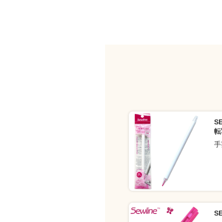
S
転
手
S