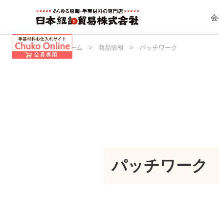
会
日本紐釦 ホーム
>
商品情報
>
パッチワーク
パッチワーク