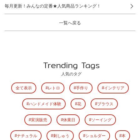
毎月更新！みんなの定番★人気商品ランキング！
一覧へ戻る
Trending Tags
人気のタグ
全て表示
レトロ
手作り
インテリア
ハンドメイド体験
花
ブラウス
実演販売
休業日
ソーイング
ナチュラル
刺しゅう
ショルダー
本