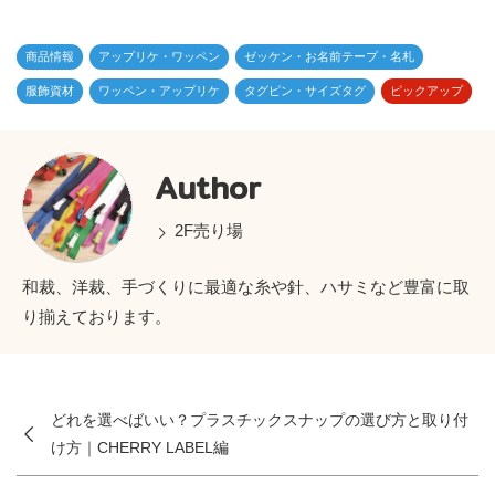
e
商品情報
アップリケ・ワッペン
ゼッケン・お名前テープ・名札
服飾資材
ワッペン・アップリケ
タグピン・サイズタグ
ピックアップ
Author
2F売り場
和裁、洋裁、手づくりに最適な糸や針、ハサミなど豊富に取
り揃えております。
どれを選べばいい？プラスチックスナップの選び方と取り付
け方｜CHERRY LABEL編