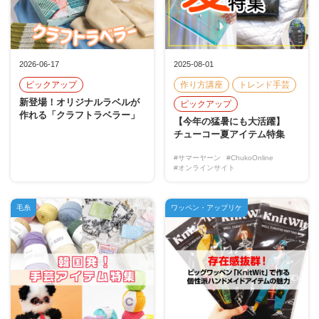
2026-06-17
2025-08-01
ピックアップ
作り方講座
トレンド手芸
新登場！オリジナルラベルが
ピックアップ
作れる「クラフトラベラー」
【今年の猛暑にも大活躍】
チューコー夏アイテム特集
#サマーヤーン
#ChukoOnline
#オンラインサイト
毛糸
ワッペン・アップリケ