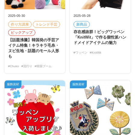
2025-05-30
2025-05-28
作り方講座
トレンド手芸
新商品
存在感抜群！ビッグワッペン
ピックアップ
「KnitWit」で作る個性派ハン
【話題沸騰】韓国発の手芸ア
ドメイドアイテムの魅力
イテム特集！キラキラ毛糸・
ヌビ生地・話題のモール人形
#ワッペン
#KnitWit
も
#Chuko
#流行り
#韓国ブーム
服飾資材
服飾資材