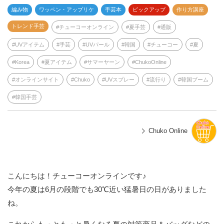
編み物
ワッペン・アップリケ
手芸本
ピックアップ
作り方講座
トレンド手芸
チューコーオンライン
夏手芸
通販
UVアイテム
手芸
UVパール
韓国
チューコー
夏
Korea
夏アイテム
サマーヤーン
ChukoOnline
オンラインサイト
Chuko
UVスプレー
流行り
韓国ブーム
韓国手芸
Chuko Online
こんにちは！チューコーオンラインです♪
今年の夏は6月の段階でも30℃近い猛暑日の日がありました
ね。