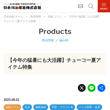
日本紐釦 ホーム
>
商品情報
>
紐釦コラム
>
【今年の猛暑にも大活躍】
チューコー夏アイテム特集
Products
商品情報
編み物
【今年の猛暑にも大活躍】チューコー夏ア
イテム特集
X
Li
n
e
2025-08-01
紐釦コラム
毛糸
服飾資材
手芸・クラフト本
バッグ材料・金具