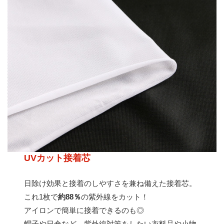
UVカット接着芯
日除け効果と接着のしやすさを兼ね備えた接着芯。
これ1枚で
約88％
の紫外線をカット！
アイロンで簡単に接着できるのも◎
帽子や日傘など、紫外線対策をしたい衣料品や小物