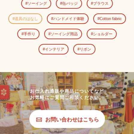
ソーイング
缶バッジ
ブラウス
道具のはなし
ハンドメイド体験
Cotton fabric
手作り
ソーイング用品
ショルダー
インテリア
リボン
お仕入れ通販や商品についてなど
お気軽にご質問ご相談ください。
お問い合わせはこちら