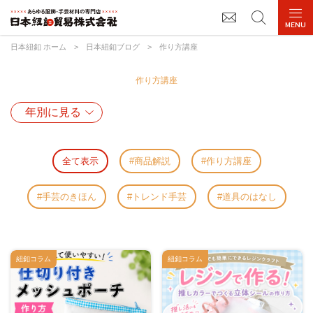
日本紐釦 ホーム
>
日本紐釦ブログ
>
作り方講座
作り方講座
全て表示
商品解説
作り方講座
手芸のきほん
トレンド手芸
道具のはなし
紐釦コラム
紐釦コラム