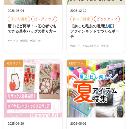
2026-03-04
2025-12-19
作り方講座
ピックアップ
作り方講座
ピックアップ
驚くほど簡単！～初心者でも
【余った毛糸の活用法
】
できる基本バッグの作り方～
ファインネットでつくるポー
チ
#バッグ
#簡単
#初心者
#ポーチ
#編み物用品
#毛糸
紐釦コラム
紐釦コラム
2025-08-29
2025-08-01