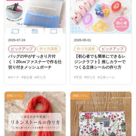
2026-07-24
2026-05-01
ピックアップ
作り方講座
作り方講座
ピックアップ
バッグの中がすっきり片付
【初心者でも簡単にできるレ
く！20cmファスナーで作る仕
ジンクラフト】推しカラーで
切り付きメッシュポーチ
つくる立体シールの作り方
#ポーチ
#初心者
#作り方
#手芸
#作り方
#立体シール
紐釦コラム
紐釦コラム