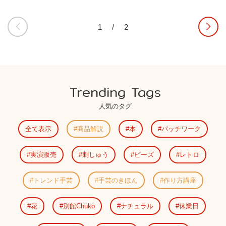
1
/
2
Trending Tags
人気のタグ
全て表示
商品解説
本
パッチワーク
実演販売
刺しゅう
ビーズ
レトロ
トレンド手芸
手芸のきほん
作り方講座
花
別館Chuko
ナチュラル
休業日