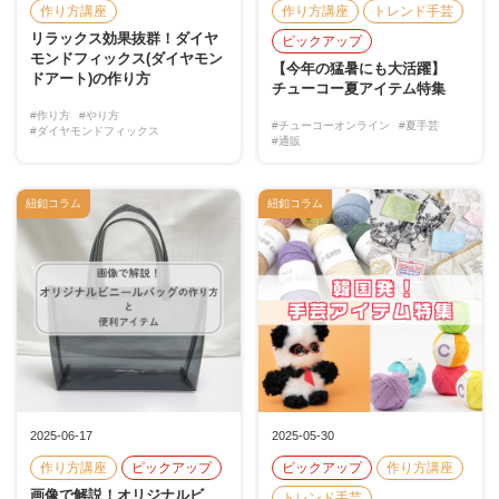
作り方講座
作り方講座
トレンド手芸
リラックス効果抜群！ダイヤ
ピックアップ
モンドフィックス(ダイヤモン
【今年の猛暑にも大活躍】
ドアート)の作り方
チューコー夏アイテム特集
#作り方
#やり方
#チューコーオンライン
#夏手芸
#ダイヤモンドフィックス
#通販
紐釦コラム
紐釦コラム
2025-06-17
2025-05-30
作り方講座
ピックアップ
ピックアップ
作り方講座
画像で解説！オリジナルビ
トレンド手芸