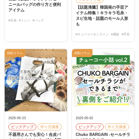
ニールバッグの作り方と便利
【話題沸騰】韓国発の手芸ア
アイテム
イテム特集！キラキラ毛糸・
ヌビ生地・話題のモール人形
#生地
#ミシン
#バッグ
も
#チューコーオンライン
#通販
#手芸
紐釦コラム
紐釦コラム
2025-05-23
2025-05-02
ピックアップ
作り方講座
ピックアップ
作り方講座
不器用さんでも安心！合皮パ
Chuko BARGAIN -セールチラ