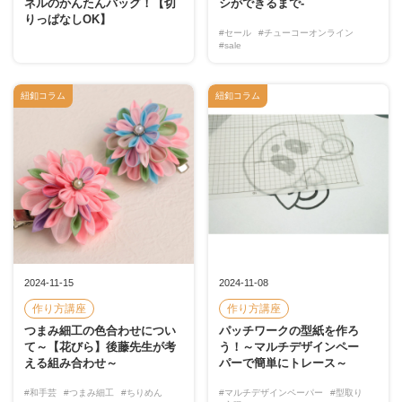
ネルのかんたんバッグ！【切
シができるまで-
りっぱなしOK】
#セール
#チューコーオンライン
#sale
紐釦コラム
紐釦コラム
2024-11-15
2024-11-08
作り方講座
作り方講座
つまみ細工の色合わせについ
パッチワークの型紙を作ろ
て～【花びら】後藤先生が考
う！～マルチデザインペー
える組み合わせ～
パーで簡単にトレース～
#和手芸
#つまみ細工
#ちりめん
#マルチデザインペーパー
#型取り