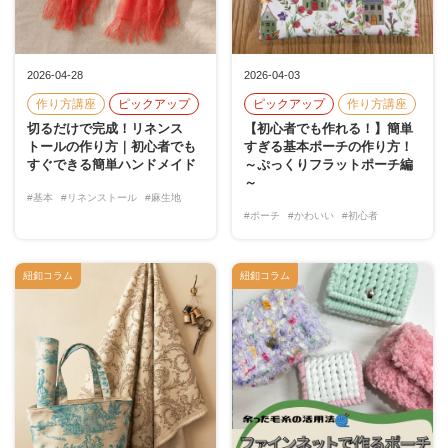
2026-04-28
2026-04-03
作り方講座
ピックアップ
ピックアップ
作り方講座
切るだけで完成！リネンス
【初心者でも作れる！】簡単
トールの作り方｜初心者でも
すぎる基本ポーチの作り方！
すぐできる簡単ハンドメイド
～ぷっくりフラットポーチ編
～
#基本
#リネンストール
#麻生地
#ポーチ
#かわいい
#初心者
紐釦コラム
紐釦コラム