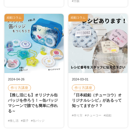
#方眼
紐釦コラム
紐釦コラム
2024-04-26
2024-03-01
作り方講座
作り方講座
【推し活にも】オリジナル缶
「日本紐釦（チューコウ）オ
バッジを作ろう！～缶バッジ
リジナルレシピ」があるって
マシーンで誰でも簡単に作れ
知ってますか？？
る～
#作り方
#チューコー
#紐釦
#推し活
#親子
#缶バッジ