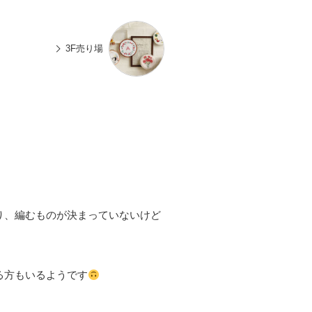
n
有
e
3F売り場
り、編むものが決まっていないけど
る方もいるようです