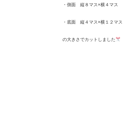
・側面 縦８マス×横４マス
・底面 縦４マス×横１２マス
の大きさでカットしました