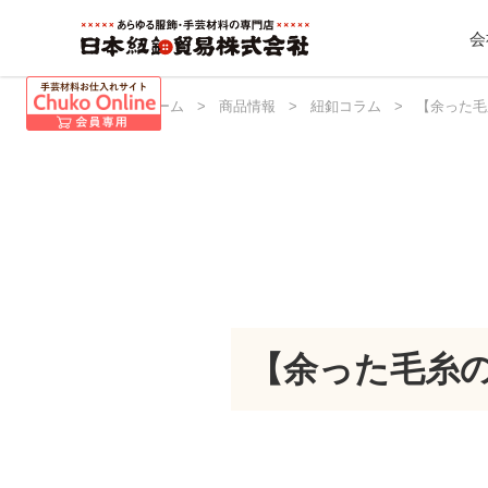
会
日本紐釦 ホーム
>
商品情報
>
紐釦コラム
>
【余った毛
【余った毛糸