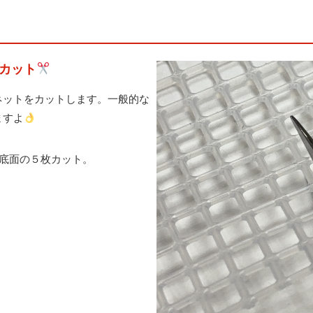
カット
ネットをカットします。一般的な
ますよ
、底面の５枚カット。