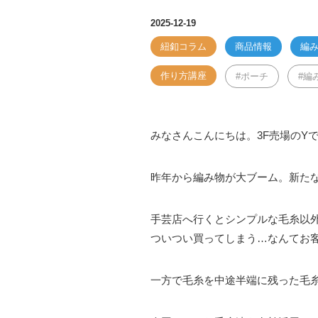
2025-12-19
紐釦コラム
商品情報
編
作り方講座
ポーチ
編
みなさんこんにちは。3F売場のY
昨年から編み物が大ブーム。新た
手芸店へ行くとシンプルな毛糸以
ついつい買ってしまう…なんてお
一方で毛糸を中途半端に残った毛