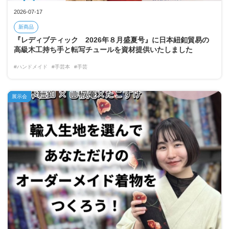
2026-07-17
新商品
『レディブティック 2026年８月盛夏号』に日本紐釦貿易の
高級木工持ち手と転写チュールを資材提供いたしました
#ハンドメイド
#手芸本
#手芸
展示会