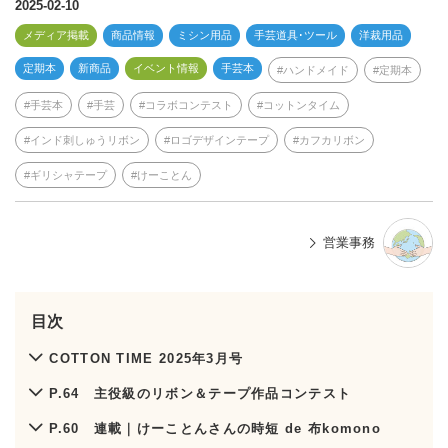
e
2025-02-10
メディア掲載
商品情報
ミシン用品
手芸道具･ツール
洋裁用品
定期本
新商品
イベント情報
手芸本
ハンドメイド
定期本
手芸本
手芸
コラボコンテスト
コットンタイム
インド刺しゅうリボン
ロゴデザインテープ
カフカリボン
ギリシャテープ
けーことん
営業事務
目次
COTTON TIME 2025年3月号
P.64 主役級のリボン＆テープ作品コンテスト
P.60 連載｜けーことんさんの時短 de 布komono