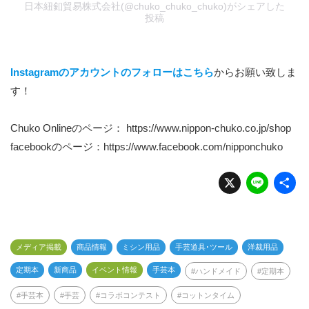
日本紐釦貿易株式会社(@chuko_chuko_chuko)がシェアした
投稿
Instagramのアカウントのフォローはこちら
からお願い致しま
す！
Chuko Onlineのページ：
https://www.nippon-chuko.co.jp/shop
facebookのページ：
https://www.facebook.com/nipponchuko
X
Li
n
e
メディア掲載
商品情報
ミシン用品
手芸道具･ツール
洋裁用品
定期本
新商品
イベント情報
手芸本
ハンドメイド
定期本
手芸本
手芸
コラボコンテスト
コットンタイム