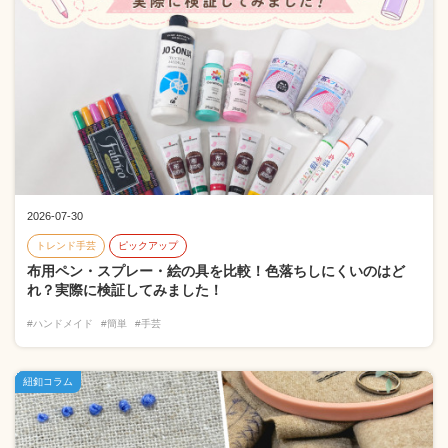
2026-07-30
トレンド手芸
ピックアップ
布用ペン・スプレー・絵の具を比較！色落ちしにくいのはど
れ？実際に検証してみました！
#ハンドメイド
#簡単
#手芸
紐釦コラム