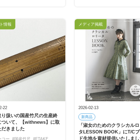
ト情報
メディア掲載
2-22
2026-02-13
取り扱いの国産竹尺の生産終
新商品
ついて、【withnews】に取
「淑女のためのクラシカルロ
ただきました
タLESSON BOOK」にT/C
ド生地を資材提供いたしまし
ーコー
#国産竹尺
#FTAKE