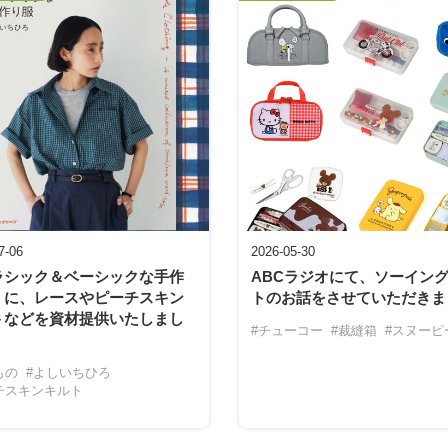
7-06
2026-05-30
ラシック＆ベーシックな手作
ABCラジオにて、ソーイン
』に、レースやピーチスキン
トのお話をさせていただきま
トなどを資材提供いたしまし
#チューコー
#裁縫箱
#スヌーピ
もの
#よしいちひろ
チスキンキルト