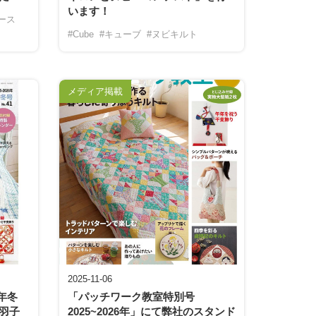
います！
ース
#Cube
#キューブ
#ヌビキルト
メディア掲載
2025-11-06
6年冬
「パッチワーク教室特別号
羽子
2025~2026年」にて弊社のスタンド