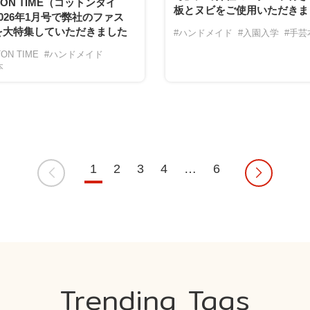
TON TIME（コットンタイ
板とヌビをご使用いただきま
026年1月号で弊社のファス
を大特集していただきました
#ハンドメイド
#入園入学
#手芸
ON TIME
#ハンドメイド
本
1
2
3
4
…
6
Trending Tags