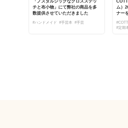
「ノスタルジックなクロスステッ
COT
チと布小物」にて弊社の商品を多
ム）2
数提供させていただきました
ナー
#ハンドメイド
#手芸本
#手芸
#COTT
#定期