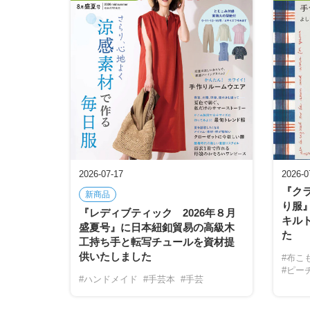
2026-07-17
2026-0
『ク
新商品
り服
『レディブティック 2026年８月
キル
盛夏号』に日本紐釦貿易の高級木
た
工持ち手と転写チュールを資材提
供いたしました
#布こ
#ピー
#ハンドメイド
#手芸本
#手芸