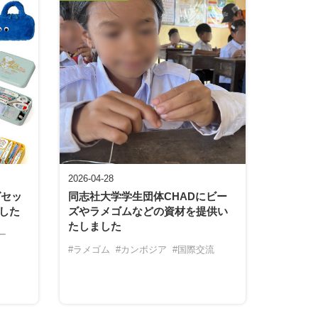
2026-04-28
グセッ
同志社大学学生団体CHADにビー
した
ズやラメゴムなどの資材を提供い
たしました
ー
#ラメゴム
#カンボジア
#国際交流