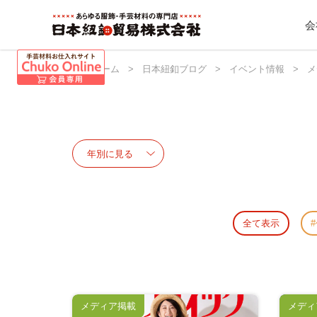
会
日本紐釦 ホーム
>
日本紐釦ブログ
>
イベント情報
>
メ
全て表示
メディア掲載
メディ