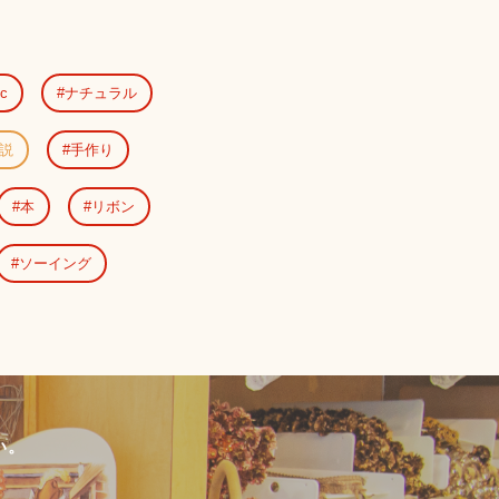
ic
ナチュラル
説
手作り
本
リボン
ソーイング
い。