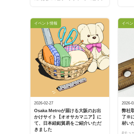
イベント情報
イベン
2026-02-27
2026-0
Osaka Metroが届ける大阪のお出
弊社
かけサイト【オオサカマニア】に
了※に
て、日本紐釦貿易をご紹介いただ
材い
きました
#チュ