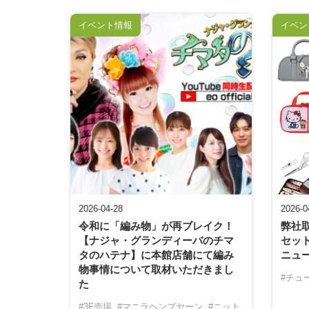
イベント情報
イベン
2026-04-28
2026-0
令和に「編み物」が再ブレイク！
弊社
【ナジャ・グランディーバのチマ
セッ
タのハテナ】に本館店舗にて編み
ニュ
物事情について取材いただきまし
#チュ
た
#3F売場
#マニラヘンプヤーン
#ニット