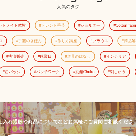
人気のタグ
ンドメイド体験
トレンド手芸
ショルダー
Cotton fabr
ロ
手芸のきほん
作り方講座
ブラウス
商品解
実演販売
休業日
道具のはなし
インテリア
缶バッジ
パッチワーク
別館Chuko
刺しゅう
仕入れ通販や商品についてなど
お気軽にご質問ご相談くださ