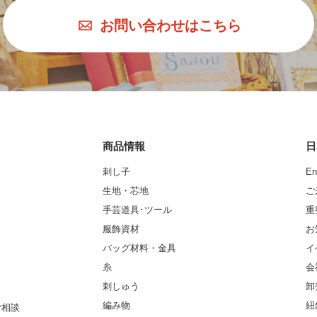
お問い合わせはこちら
商品情報
日
刺し子
En
生地・芯地
ご
手芸道具･ツール
重
服飾資材
お
バッグ材料・金具
イ
糸
会
刺しゅう
卸
編み物
紐
ご相談