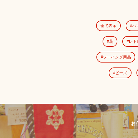
全て表示
ハ
花
レト
ソーイング用品
ビーズ
お