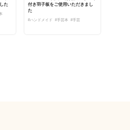
した
付き羽子板をご使用いただきまし
た
本
#ハンドメイド
#手芸本
#手芸