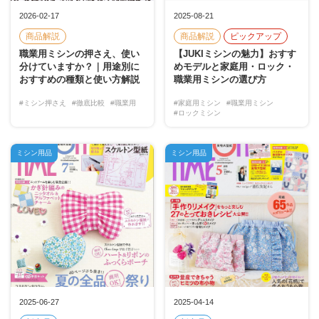
2026-02-17
2025-08-21
商品解説
商品解説
ピックアップ
職業用ミシンの押さえ、使い
【JUKIミシンの魅力】おすす
分けていますか？｜用途別に
めモデルと家庭用・ロック・
おすすめの種類と使い方解説
職業用ミシンの選び方
#ミシン押さえ
#徹底比較
#職業用
#家庭用ミシン
#職業用ミシン
#ロックミシン
ミシン用品
ミシン用品
2025-06-27
2025-04-14