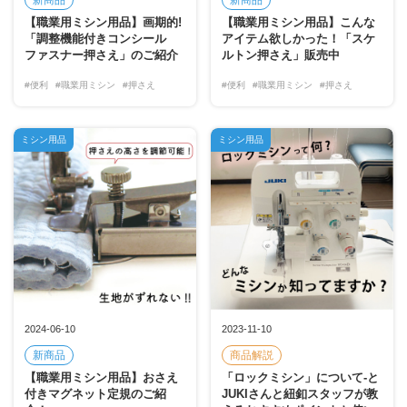
【職業用ミシン用品】画期的!
【職業用ミシン用品】こんな
「調整機能付きコンシール
アイテム欲しかった！「スケ
ファスナー押さえ」のご紹介
ルトン押さえ」販売中
#便利
#職業用ミシン
#押さえ
#便利
#職業用ミシン
#押さえ
ミシン用品
ミシン用品
2024-06-10
2023-11-10
新商品
商品解説
【職業用ミシン用品】おさえ
「ロックミシン」について-と
付きマグネット定規のご紹
JUKIさんと紐釦スタッフが教