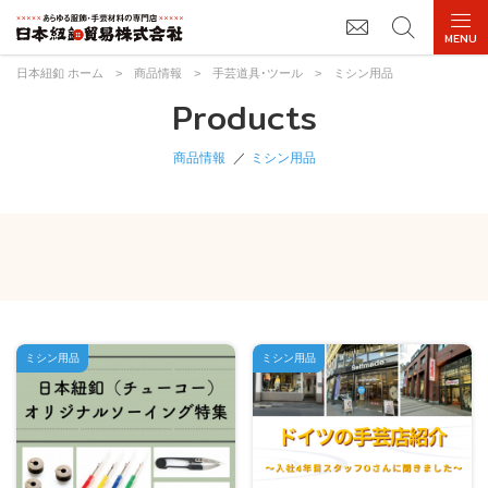
日本紐釦 ホーム
>
商品情報
>
手芸道具･ツール
>
ミシン用品
Products
商品情報
ミシン用品
ミシン用品
ミシン用品