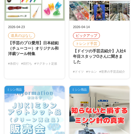
2026-04-23
2026-04-14
道具のはなし
ピックアップ
【手芸のプロ愛用】日本紐釦
トレンド手芸
（チューコー）オリジナル和
【ドイツの手芸店紹介】入社4
洋裁ツール特集
年目スタッフOさんに聞きま
した
#糸切り
#目打ち
#マグネット定規
#ドイツ
#ケルン
#世界の手芸店紹介
ミシン用品
ミシン用品