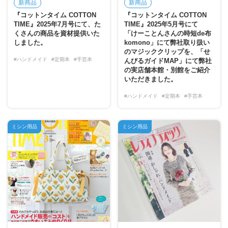
新商品
新商品
『コットンタイム COTTON
『コットンタイム COTTON
TIME』2025年7月号にて、た
TIME』2025年5月号にて
くさんの商品を資材提供いた
「けーことんさんの時短de布
しました。
komono」にて弊社取り扱い
のマジッククリップを、「せ
#ハンドメイド
#定期本
#手芸本
んびるガイドMAP」にて弊社
の実店舗本館・別館をご紹介
いただきました。
#ハンドメイド
#定期本
#手芸本
ミシン用品
ミシン用品