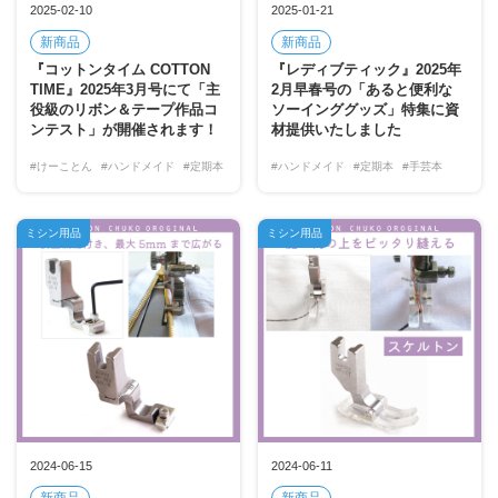
2025-02-10
2025-01-21
新商品
新商品
『コットンタイム COTTON
『レディブティック』2025年
TIME』2025年3月号にて「主
2月早春号の「あると便利な
役級のリボン＆テープ作品コ
ソーインググッズ」特集に資
ンテスト」が開催されます！
材提供いたしました
#けーことん
#ハンドメイド
#定期本
#ハンドメイド
#定期本
#手芸本
ミシン用品
ミシン用品
2024-06-15
2024-06-11
新商品
新商品