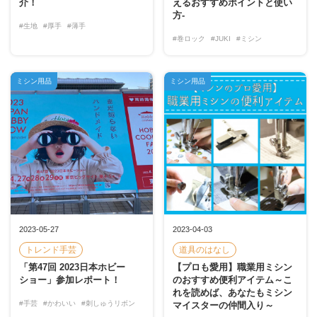
介！
えるおすすめポイントと使い
方-
#生地
#厚手
#薄手
#巻ロック
#JUKI
#ミシン
ミシン用品
ミシン用品
2023-05-27
2023-04-03
トレンド手芸
道具のはなし
「第47回 2023日本ホビー
【プロも愛用】職業用ミシン
ショー」参加レポート！
のおすすめ便利アイテム～こ
れを読めば、あなたもミシン
#手芸
#かわいい
#刺しゅうリボン
マイスターの仲間入り～