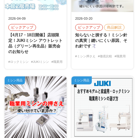
2026-04-09
2026-03-20
ピックアップ
ピックアップ
商品解説
【4月17・18日開催】店頭限
知らないと損する！ミシン針
定！JUKIミシン アウトレット
の真実｜縫いにくい原因、そ
品（グリーン再生品）販売会
れ針です
のお知らせ
#ミシン押さえ
#徹底比較
#職業用
#ロックミシン
#JUKIミシン
#職業用
ミシン用品
ミシン用品