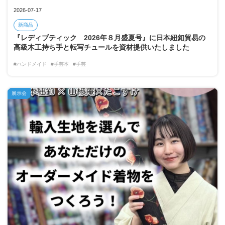
2026-07-17
新商品
『レディブティック 2026年８月盛夏号』に日本紐釦貿易の
高級木工持ち手と転写チュールを資材提供いたしました
#ハンドメイド
#手芸本
#手芸
展示会