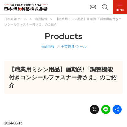
日本紐釦 ホーム
>
商品情報
>
【職業用ミシン用品】画期的!「調整機能付きコ
ンシールファスナー押さえ」のご紹介
Products
商品情報
手芸道具･ツール
【職業用ミシン用品】画期的!「調整機能
付きコンシールファスナー押さえ」のご紹
介
X
Li
n
e
2024-06-15