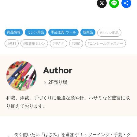
X
Li
n
e
商品情報
ミシン用品
手芸道具･ツール
新商品
ミシン用品
便利
職業用ミシン
押さえ
調節
コンシールファスナー
Author
2F売り場
和裁、洋裁、手づくりに最適な糸や針、ハサミなど豊富に取
り揃えております。
長く使いたい「はさみ」を選ぼう!！～ソーイング・手芸・ク