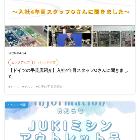
2026-04-14
ピックアップ
トレンド手芸
【ドイツの手芸店紹介】入社4年目スタッフOさんに聞きまし
た
#ドイツ
#ケルン
#世界の手芸店紹介
イベント情報