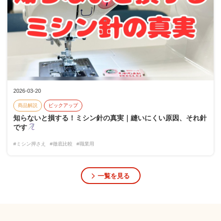
2026-03-20
商品解説
ピックアップ
知らないと損する！ミシン針の真実｜縫いにくい原因、それ針
です
#ミシン押さえ
#徹底比較
#職業用
一覧を見る