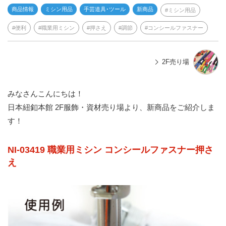
商品情報
ミシン用品
手芸道具･ツール
新商品
ミシン用品
便利
職業用ミシン
押さえ
調節
コンシールファスナー
2F売り場
みなさんこんにちは！
日本紐釦本館 2F服飾・資材売り場より、新商品をご紹介しま
す！
NI-03419 職業用ミシン コンシールファスナー押さ
え