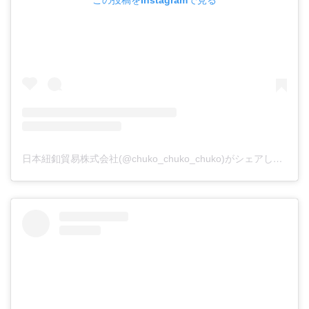
日本紐釦貿易株式会社(@chuko_chuko_chuko)がシェアした投稿