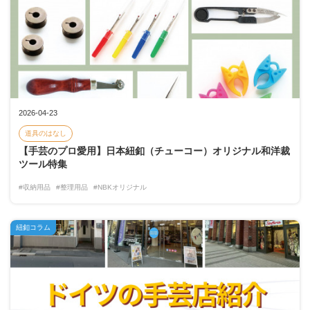
2026-04-23
道具のはなし
【手芸のプロ愛用】日本紐釦（チューコー）オリジナル和洋裁
ツール特集
#収納用品
#整理用品
#NBKオリジナル
紐釦コラム