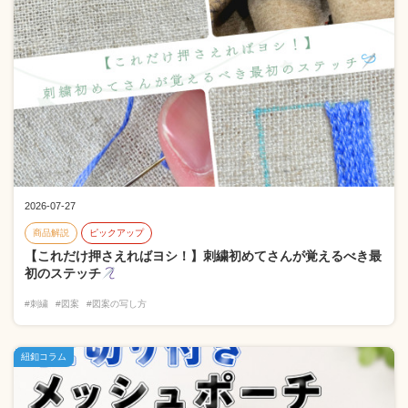
2026-07-27
商品解説
ピックアップ
【これだけ押さえればヨシ！】刺繍初めてさんが覚えるべき最
初のステッチ
#刺繍
#図案
#図案の写し方
紐釦コラム