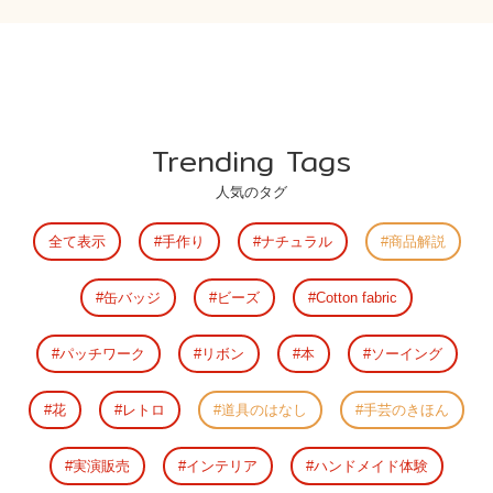
Trending Tags
人気のタグ
全て表示
手作り
ナチュラル
商品解説
缶バッジ
ビーズ
Cotton fabric
パッチワーク
リボン
本
ソーイング
花
レトロ
道具のはなし
手芸のきほん
実演販売
インテリア
ハンドメイド体験