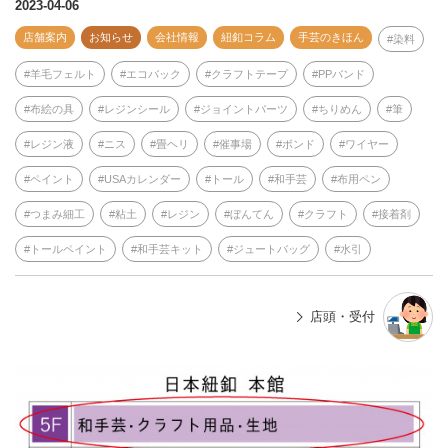
e
2023-04-06
店舗案内
お知らせ
会社情報
紐釦コラム
手芸のきほん
染料
羊毛フェルト
エコバック
クラフトテープ
PPバンド
布絵の具
レジンシール
ジョイントパーツ
ちりめん
筆
レジン液
ニス
畳ヘリ
催事場
ボンド
ワイヤー
ペイント
USAカレンダー
トール
和手芸
布用ペン
つまみ細工
粘土
レジン
ぼんてん
クラフト
接着剤
トールペイント
和手芸キット
ジュートバッグ
水引
店頭・受付