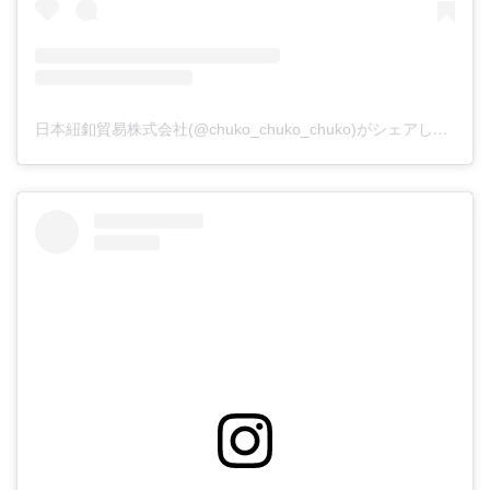
日本紐釦貿易株式会社(@chuko_chuko_chuko)がシェアした投稿