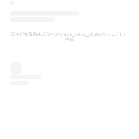
日本紐釦貿易株式会社(@chuko_chuko_chuko)がシェアした
投稿