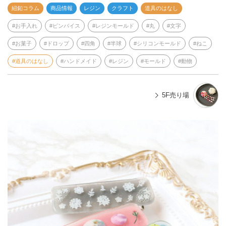
紐釦コラム
商品情報
レジン
クラフト
道具のはなし
お手入れ
ピンバイス
レジンモールド
丸
文字
お菓子
ドロップ
四角
半球
シリコンモールド
ねこ
道具のはなし
ハンドメイド
レジン
モールド
動物
5F売り場