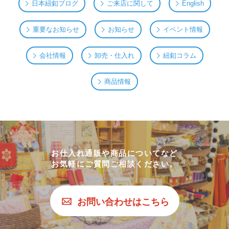
日本紐釦ブログ
ご来店に関して
English
重要なお知らせ
お知らせ
イベント情報
会社情報
卸売・仕入れ
紐釦コラム
商品情報
お仕入れ通販や商品についてなど
お気軽にご質問ご相談ください。
お問い合わせはこちら