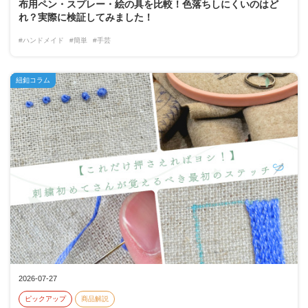
布用ペン・スプレー・絵の具を比較！色落ちしにくいのはど
れ？実際に検証してみました！
#ハンドメイド
#簡単
#手芸
紐釦コラム
2026-07-27
ピックアップ
商品解説