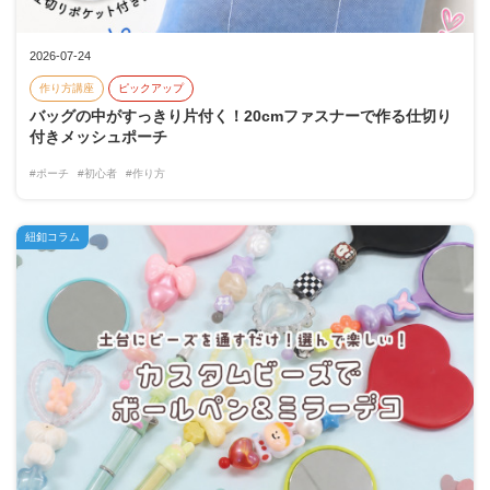
2026-07-24
作り方講座
ピックアップ
バッグの中がすっきり片付く！20cmファスナーで作る仕切り
付きメッシュポーチ
#ポーチ
#初心者
#作り方
紐釦コラム