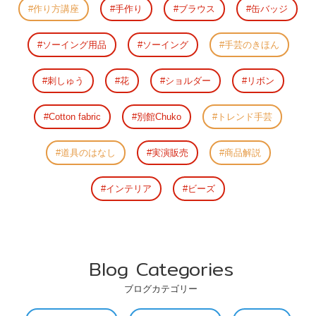
作り方講座
手作り
ブラウス
缶バッジ
ソーイング用品
ソーイング
手芸のきほん
刺しゅう
花
ショルダー
リボン
Cotton fabric
別館Chuko
トレンド手芸
道具のはなし
実演販売
商品解説
インテリア
ビーズ
Blog Categories
ブログカテゴリー