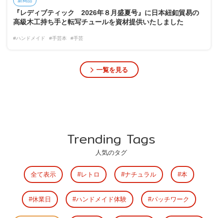
新商品
『レディブティック 2026年８月盛夏号』に日本紐釦貿易の
高級木工持ち手と転写チュールを資材提供いたしました
#ハンドメイド
#手芸本
#手芸
一覧を見る
Trending Tags
人気のタグ
全て表示
レトロ
ナチュラル
本
休業日
ハンドメイド体験
パッチワーク