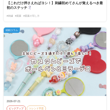
【これだけ押さえればヨシ！】刺繍初めてさんが覚えるべき最
初のステッチ
#刺繍
#図案
#図案の写し方
紐釦コラム
2026-07-21
ピックアップ
トレンド手芸