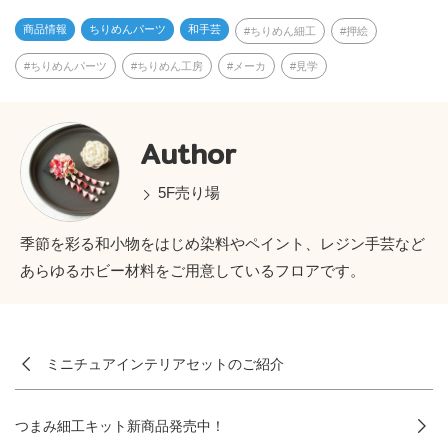
商品情報
ちりめんパーツ
和手芸
ちりめん細工
押絵
ちりめんパーツ
ちりめん工房
メーカ
見学
Author
5F売り場
季節を彩る和小物をはじめ染料やペイント、レジン手芸など
あらゆるホビー材料をご用意しているフロアです。
ミニチュアインテリアセットのご紹介
つまみ細工キット新商品発売中！