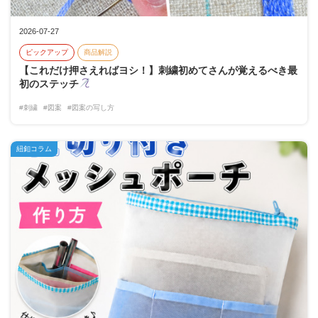
2026-07-27
ピックアップ
商品解説
【これだけ押さえればヨシ！】刺繍初めてさんが覚えるべき最
初のステッチ
#刺繍
#図案
#図案の写し方
紐釦コラム