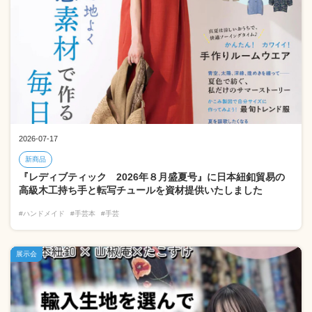
2026-07-17
新商品
『レディブティック 2026年８月盛夏号』に日本紐釦貿易の
高級木工持ち手と転写チュールを資材提供いたしました
#ハンドメイド
#手芸本
#手芸
展示会