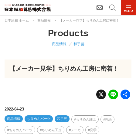
日本紐釦 ホーム
>
商品情報
>
【メーカー見学】ちりめん工房に密着！
Products
商品情報
和手芸
【メーカー見学】ちりめん工房に密着！
X
Li
n
e
2022-04-23
商品情報
ちりめんパーツ
和手芸
ちりめん細工
押絵
ちりめんパーツ
ちりめん工房
メーカ
見学