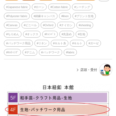
Japanese fabric
ローン
Cotton fabric
シーチング
Polyester fabric
綿麻キャンバス
linen
プリント生地
Canvas
ビニール
Oxford
ナイロン
sheeting
ちりめん
オックス
ｷｬﾝﾊﾞｽ
先染め
生地
パッチワーク用品
リネン
キルト糸
キルト
ガーゼ
ｷﾙﾃｨﾝｸﾞ
デニム
パッチワーク
fabric
店頭・受付