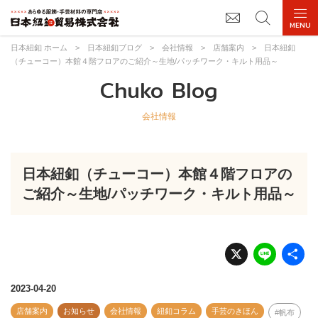
日本紐釦 ホーム
>
日本紐釦ブログ
>
会社情報
>
店舗案内
>
日本紐釦
（チューコー）本館４階フロアのご紹介～生地/パッチワーク・キルト用品～
Chuko Blog
会社情報
日本紐釦（チューコー）本館４階フロアの
ご紹介～生地/パッチワーク・キルト用品～
X
Li
n
e
2023-04-20
店舗案内
お知らせ
会社情報
紐釦コラム
手芸のきほん
帆布