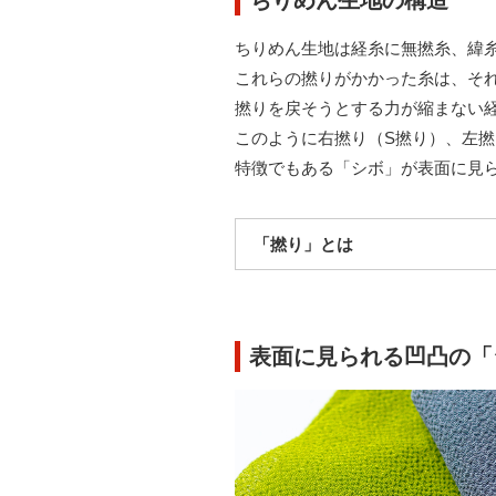
ちりめん生地の構造
ちりめん生地は経糸に無撚糸、緯
これらの撚りがかかった糸は、そ
撚りを戻そうとする力が縮まない
このように右撚り（S撚り）、左
特徴でもある「シボ」が表面に見
「撚り」とは
表面に見られる凹凸の「