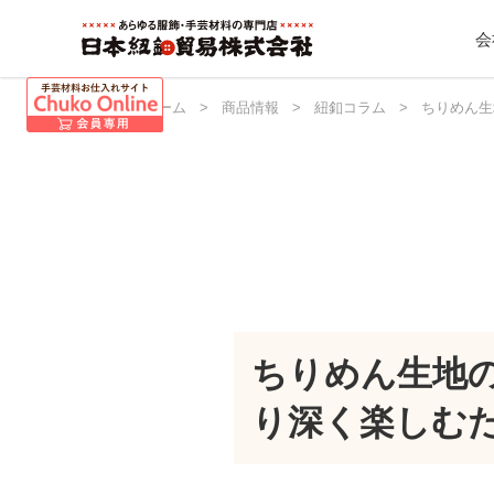
会
日本紐釦 ホーム
>
商品情報
>
紐釦コラム
>
ちりめん生
ちりめん生地
り深く楽しむ