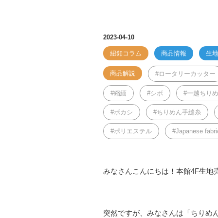
2023-04-10
紐釦コラム
商品情報
生
商品解説
ロータリーカッター
縮緬
シボ
一越ちり
ボカシ
ちりめん手縫糸
ポリエステル
Japanese fabri
みなさんこんにちは！本館4F生地
突然ですが、みなさんは「ちりめ