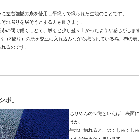
糸に左右強撚の糸を使用し平織りで織られた生地のことです。
れぞれ撚りを戻そうとする力も働きます。
経糸の間で働くことで、触ると少し盛り上がったような感じがしま
撚り（Z撚り）の糸を交互に入れ込みながら織られている為、布の表
られるのです。
シボ」
ちりめんの特徴といえば、表面
うか。
生地に触れるとこのくしゅくし
とが出来るかと思います。