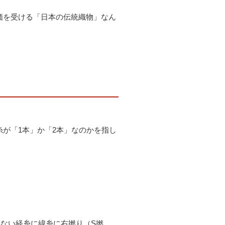
価を受ける「日本の伝統織物」なん
が「1本」か「2本」なのかを指し
ない経糸に緯糸に右撚り（S撚