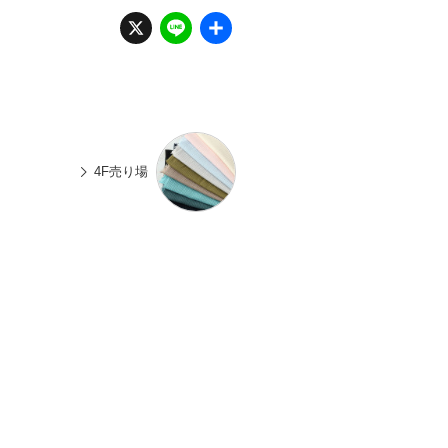
X
Li
共
n
有
e
4F売り場