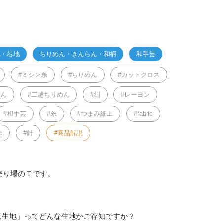
地・芯地
ちりめん・きんらん・和柄
和手芸
ミシン糸
ちりめん
カットクロス
めん
二越ちりめん
絹
レーヨン
和手芸
糸
つまみ細工
fabric
c
針
商品解説
売り場のＴです。
ん生地」ってどんな生地かご存知ですか？