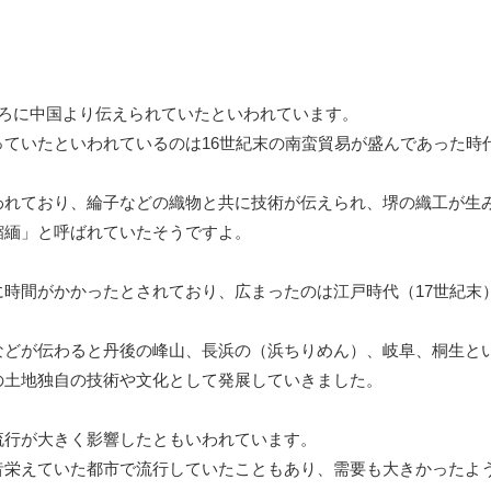
ごろに中国より伝えられていたといわれています。
ていたといわれているのは16世紀末の南蛮貿易が盛んであった時
われており、綸子などの織物と共に技術が伝えられ、堺の織工が生
縮緬」と呼ばれていたそうですよ。
時間がかかったとされており、広まったのは江戸時代（17世紀末
などが伝わると丹後の峰山、長浜の（浜ちりめん）、岐阜、桐生と
の土地独自の技術や文化として発展していきました。
流行が大きく影響したともいわれています。
昔栄えていた都市で流行していたこともあり、需要も大きかったよ