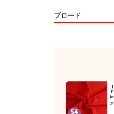
ブロード
【
ド
(m
無