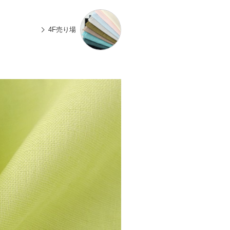
n
有
e
4F売り場