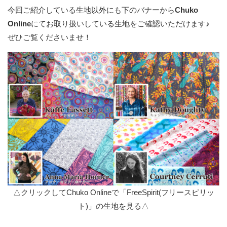
今回ご紹介している生地以外にも下のバナーから
Chuko
Online
にてお取り扱いしている生地をご確認いただけます♪
ぜひご覧くださいませ！
△クリックしてChuko Onlineで「FreeSpirit(フリースピリッ
ト)」の生地を見る△