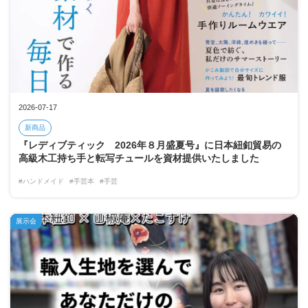
2026-07-17
新商品
『レディブティック 2026年８月盛夏号』に日本紐釦貿易の
高級木工持ち手と転写チュールを資材提供いたしました
#ハンドメイド
#手芸本
#手芸
展示会