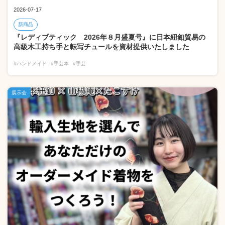
2026-07-17
新商品
『レディブティック 2026年８月盛夏号』に日本紐釦貿易の
高級木工持ち手と転写チュールを資材提供いたしました
#ハンドメイド
#手芸本
#手芸
展示会