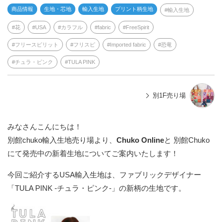
商品情報
生地・芯地
輸入生地
プリント柄生地
輸入生地
花
USA
カラフル
fabric
FreeSpirit
フリースピリット
フリスピ
Imported fabric
恐竜
チュラ・ピンク
TULA PINK
別1F売り場
みなさんこんにちは！
別館chuko輸入生地売り場より、
Chuko Online
と 別館Chuko
にて発売中の新着生地についてご案内いたします！
今回ご紹介するUSA輸入生地は、ファブリックデザイナー
「TULA PINK -チュラ・ピンク-」の新柄の生地です。