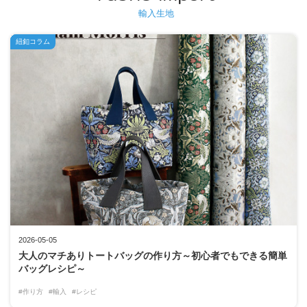
輸入生地
紐釦コラム
2026-05-05
大人のマチありトートバッグの作り方～初心者でもできる簡単
バッグレシピ～
#作り方
#輸入
#レシピ