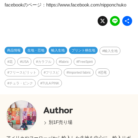
facebookのページ：
https://www.facebook.com/nipponchuko
X
Li
n
e
商品情報
生地・芯地
輸入生地
プリント柄生地
輸入生地
花
USA
カラフル
fabric
FreeSpirit
フリースピリット
フリスピ
Imported fabric
恐竜
チュラ・ピンク
TULA PINK
Author
別1F売り場
アメリカやヨーロッパから輸入した生地を中心に、輸入リボ