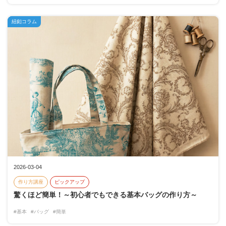
紐釦コラム
2026-03-04
作り方講座
ピックアップ
驚くほど簡単！～初心者でもできる基本バッグの作り方～
#基本
#バッグ
#簡単