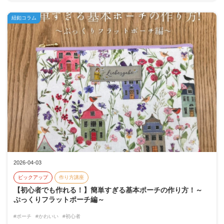
紐釦コラム
2026-04-03
ピックアップ
作り方講座
【初心者でも作れる！】簡単すぎる基本ポーチの作り方！～
ぷっくりフラットポーチ編～
#ポーチ
#かわいい
#初心者