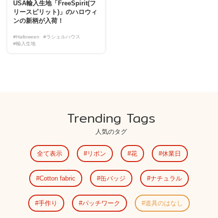
USA輸入生地「FreeSpirit(フ
リースピリット)」のハロウィ
ンの新柄が入荷！
#Halloween
#ラシェルハウス
#輸入生地
Trending Tags
人気のタグ
全て表示
リボン
花
休業日
Cotton fabric
缶バッジ
ナチュラル
手作り
パッチワーク
道具のはなし