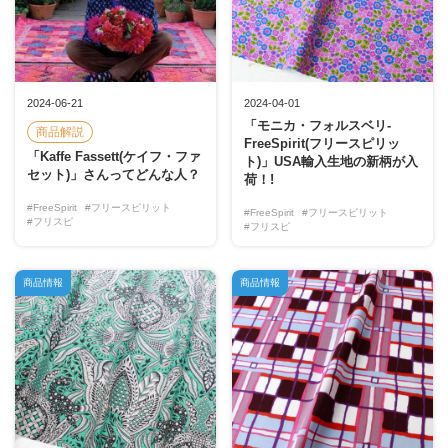
2024-06-21
2024-04-01
「モニカ・フォルスベリ-
商品解説
FreeSpirit(フリースピリッ
「Kaffe Fassett(ケイフ・ファ
ト)」USA輸入生地の新柄が入
セット)」さんってどんな人？
荷！!
#FreeSpirit
#フリースピリット
#FreeSpirit
#フリースピリット
#フリスピ
#フリスピ
商品情報
商品情報