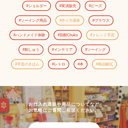
ショルダー
実演販売
ビーズ
ソーイング用品
作り方講座
ブラウス
ハンドメイド体験
別館Chuko
トレンド手芸
刺しゅう
インテリア
ソーイング
手芸のきほん
レトロ
本
商品解説
お仕入れ通販や商品についてなど
お気軽にご質問ご相談ください。