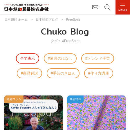
日本紐釦 ホーム
>
日本紐釦ブログ
>
FreeSpirit
Chuko Blog
タグ： #FreeSpirit
全て表示
道具のはなし
トレンド手芸
商品解説
手芸のきほん
作り方講座
紐釦コラム
商品情報