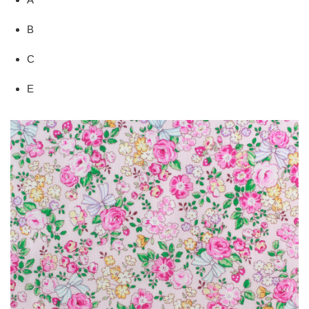
B
C
E