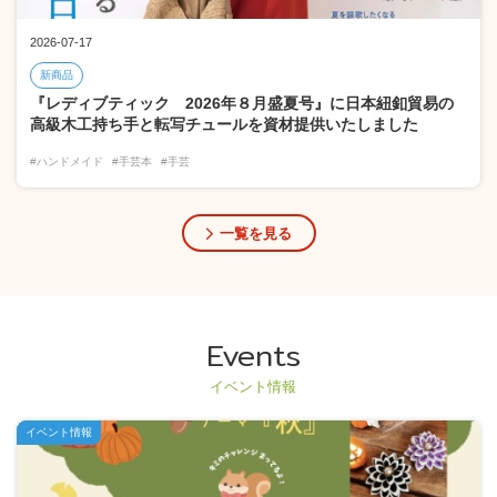
2026-07-17
新商品
『レディブティック 2026年８月盛夏号』に日本紐釦貿易の
高級木工持ち手と転写チュールを資材提供いたしました
#ハンドメイド
#手芸本
#手芸
一覧を見る
Events
イベント情報
イベント情報