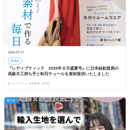
2026-07-17
新商品
『レディブティック 2026年８月盛夏号』に日本紐釦貿易の
高級木工持ち手と転写チュールを資材提供いたしました
#ハンドメイド
#手芸本
#手芸
展示会