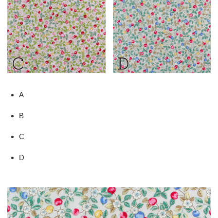
A
B
C
D