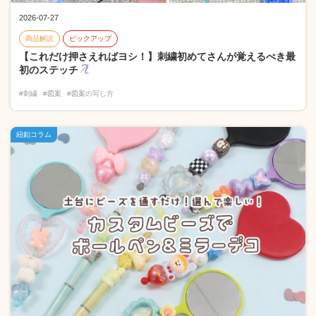
2026-07-27
商品解説
ピックアップ
【これだけ押さえればヨシ！】刺繍初めてさんが覚えるべき最
初のステッチ
#刺繍
#図案
#図案の写し方
紐釦コラム