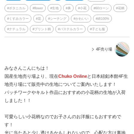
ボタニカル
flower
生地
鼻
小花
60ローン
花柄
くすみカラー
花
シーチング
かわいい
綿100%
ナチュラル
プリント柄
パステルカラー
子ども服
4F売り場
みなさんこんにちは！
国産生地売り場より、現在
Chuko Online
と日本紐釦本館4F生
地売り場にて販売中の生地についてご案内いたします！
パッチワークやキルト作品におすすめの小花柄の生地が入荷
しました！！
可愛らしい小花柄なのでお子さんのお洋服にもおすすめで
す！
光に当たると少し透けるかもしれないので、心配な方は裏地