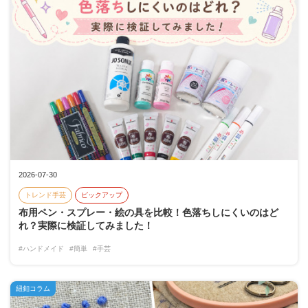
2026-07-30
トレンド手芸
ピックアップ
布用ペン・スプレー・絵の具を比較！色落ちしにくいのはど
れ？実際に検証してみました！
#ハンドメイド
#簡単
#手芸
紐釦コラム