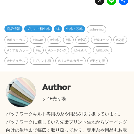
n
e
商品情報
プリント柄生地
綿
生地・芯地
sheeting
ボタニカル
flower
生地
鼻
小花
60ローン
花柄
くすみカラー
花
シーチング
かわいい
綿100%
ナチュラル
プリント柄
パステルカラー
子ども服
Author
4F売り場
パッチワークキルト専用の糸や用品を取り扱っています。
パッチワークに適している先染プリント生地からソーイング
向けの生地まで幅広く取り扱っており、専用糸や用品もお取