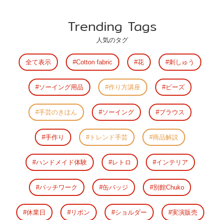
Trending Tags
人気のタグ
全て表示
Cotton fabric
花
刺しゅう
ソーイング用品
作り方講座
ビーズ
手芸のきほん
ソーイング
ブラウス
手作り
トレンド手芸
商品解説
ハンドメイド体験
レトロ
インテリア
パッチワーク
缶バッジ
別館Chuko
休業日
リボン
ショルダー
実演販売