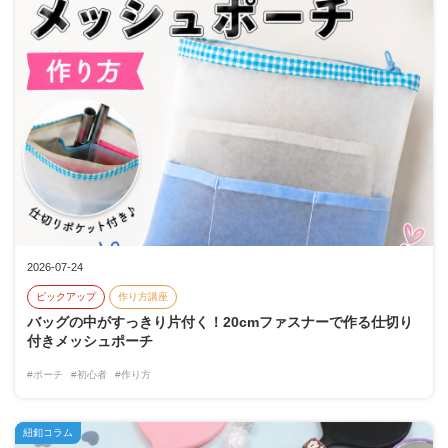
2026-07-24
ピックアップ
作り方講座
バッグの中がすっきり片付く！20cmファスナーで作る仕切り
付きメッシュポーチ
#ポーチ
#初心者
#作り方
紐釦コラム