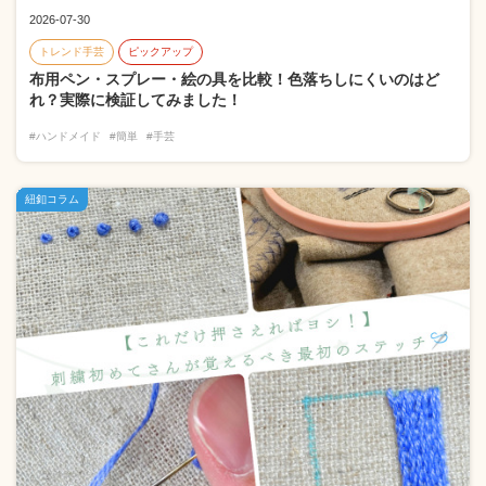
2026-07-30
トレンド手芸
ピックアップ
布用ペン・スプレー・絵の具を比較！色落ちしにくいのはど
れ？実際に検証してみました！
#ハンドメイド
#簡単
#手芸
紐釦コラム