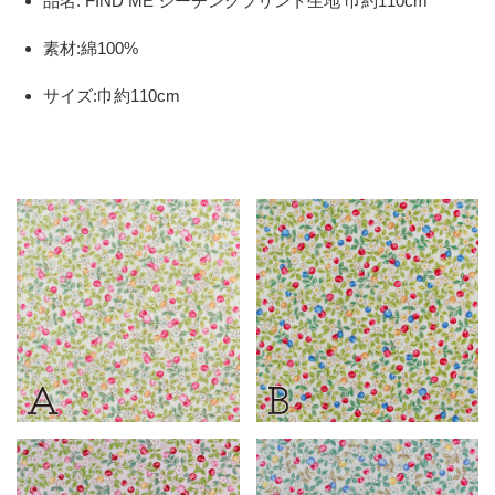
品名: FIND ME シーチングプリント生地 巾約110cm
素材:綿100%
サイズ:巾約110cm