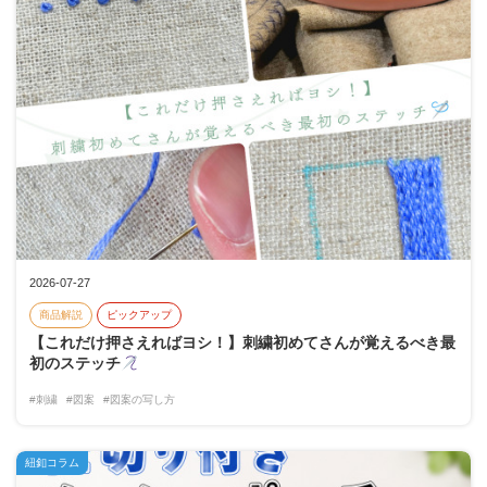
2026-07-27
商品解説
ピックアップ
【これだけ押さえればヨシ！】刺繍初めてさんが覚えるべき最
初のステッチ
#刺繍
#図案
#図案の写し方
紐釦コラム