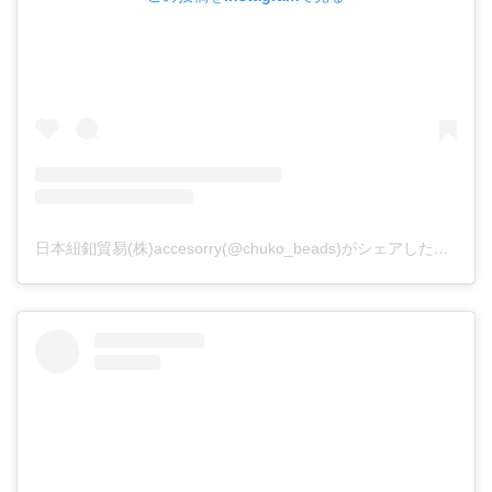
日本紐釦貿易(株)accesorry(@chuko_beads)がシェアした投稿