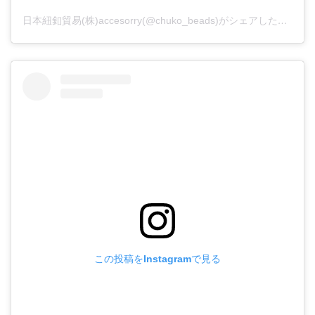
日本紐釦貿易(株)accesorry(@chuko_beads)がシェアした投稿
この投稿をInstagramで見る