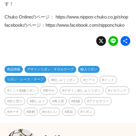
す！
Chuko Onlineのページ：
https://www.nippon-chuko.co.jp/shop
facebookのページ：
https://www.facebook.com/nipponchuko
X
Li
n
e
商品情報
デザインリボン・チロルテープ
輸入リボン
リボン・レース・テープ
刺しゅうリボン
ピアス
インド
インド刺繡リボン
華やか
デザイン刺しゅうリボン
イヤリング
切り売り
刺しゅう
再入荷
刺繍
アクセサリー
ポーチ
新柄
かわいい
原反
リボン