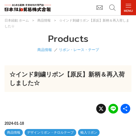
日本紐釦 ホーム
>
商品情報
>
☆インド刺繍リボン【原反】新柄＆再入荷しま
した☆
Products
商品情報
リボン・レース・テープ
☆インド刺繍リボン【原反】新柄＆再入荷
しました☆
X
Li
n
e
2024-01-18
商品情報
デザインリボン・チロルテープ
輸入リボン