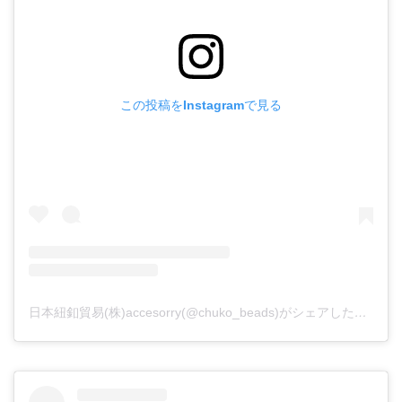
この投稿をInstagramで見る
日本紐釦貿易(株)accesorry(@chuko_beads)がシェアした投稿