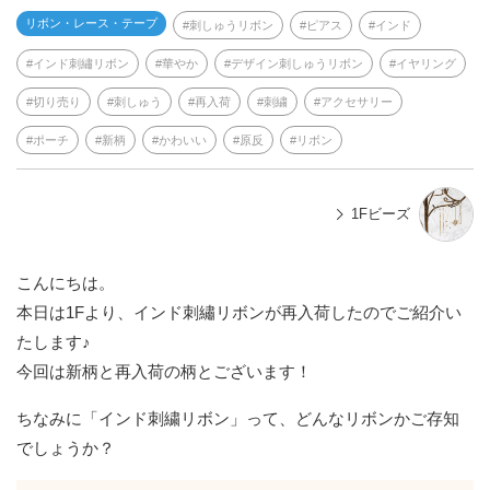
リボン・レース・テープ
刺しゅうリボン
ピアス
インド
インド刺繡リボン
華やか
デザイン刺しゅうリボン
イヤリング
切り売り
刺しゅう
再入荷
刺繍
アクセサリー
ポーチ
新柄
かわいい
原反
リボン
1Fビーズ
こんにちは。
本日は1Fより、インド刺繡リボンが再入荷したのでご紹介い
たします♪
今回は新柄と再入荷の柄とございます！
ちなみに「インド刺繍リボン」って、どんなリボンかご存知
でしょうか？