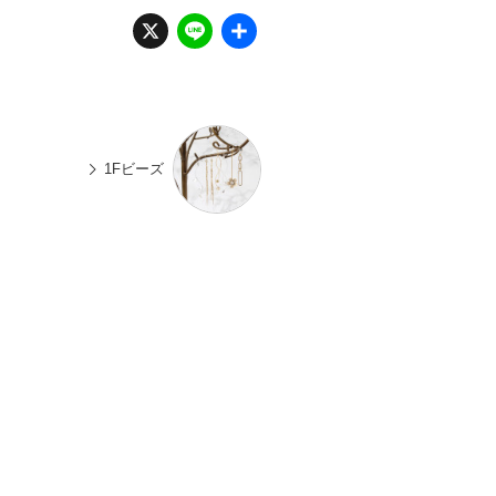
X
Li
共
n
有
e
1Fビーズ