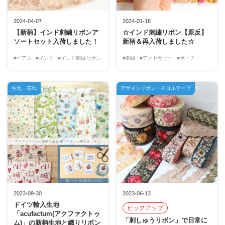
2024-04-07
2024-01-18
【新柄】インド刺繍リボンア
☆インド刺繍リボン【原反】
ソートセット入荷しました！
新柄＆再入荷しました☆
#ピアス
#インド
#インド刺繡リボン
#刺繍
#アクセサリー
#ポーチ
生地・芯地
デザインリボン・チロルテープ
2023-09-30
2023-06-13
ドイツ輸入生地
ピックアップ
「acufactum(アクファクトゥ
「刺しゅうリボン」で日常に
ム)」の新柄生地と織りリボン