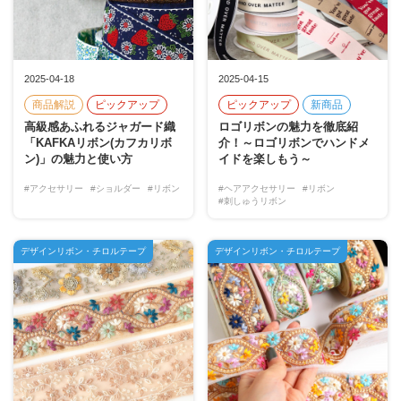
2025-04-18
2025-04-15
商品解説
ピックアップ
ピックアップ
新商品
高級感あふれるジャガード織
ロゴリボンの魅力を徹底紹
「KAFKAリボン(カフカリボ
介！～ロゴリボンでハンドメ
ン)」の魅力と使い方
イドを楽しもう～
#アクセサリー
#ショルダー
#リボン
#ヘアアクセサリー
#リボン
#刺しゅうリボン
デザインリボン・チロルテープ
デザインリボン・チロルテープ