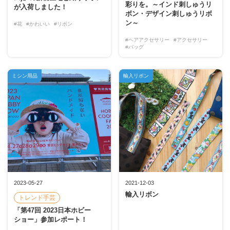
彩りを。～インド刺しゅうリ
が入荷しました！
ボン・デザイン刺しゅうリボ
ン～
#花
#かわいい
#リボン
#ヘアアクセサリー
#アクセサリー
#バッグ
ミシン用品
輸入リボン
2023-05-27
2021-12-03
輸入リボン
トレンド手芸
「第47回 2023日本ホビー
ショー」参加レポート！