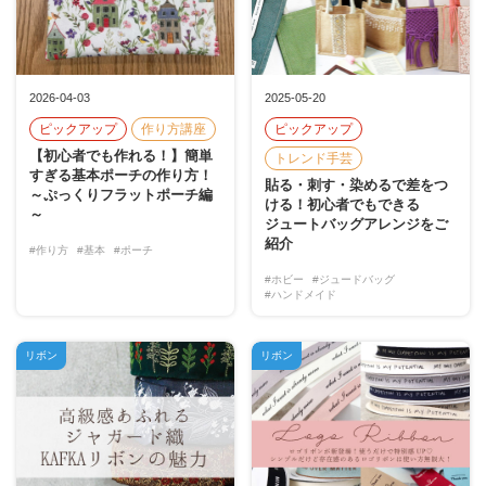
2026-04-03
2025-05-20
ピックアップ
作り方講座
ピックアップ
【初心者でも作れる！】簡単
トレンド手芸
すぎる基本ポーチの作り方！
貼る・刺す・染めるで差をつ
～ぷっくりフラットポーチ編
ける！初心者でもできる
～
ジュートバッグアレンジをご
紹介
#作り方
#基本
#ポーチ
#ホビー
#ジュードバッグ
#ハンドメイド
リボン
リボン