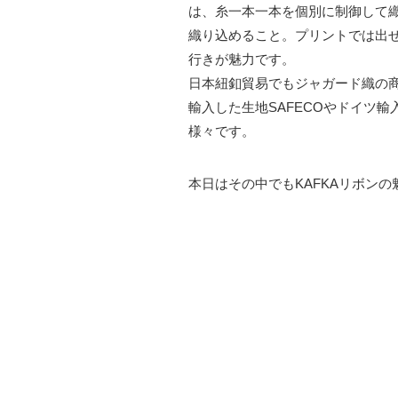
は、糸一本一本を個別に制御して
織り込めること。プリントでは出せ
行きが魅力です。
日本紐釦貿易でもジャガード織の
輸入した生地SAFECOやドイツ輸入のリ
様々です。
本日はその中でもKAFKAリボン