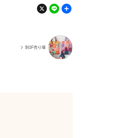
X
Li
共
n
有
e
別1F売り場