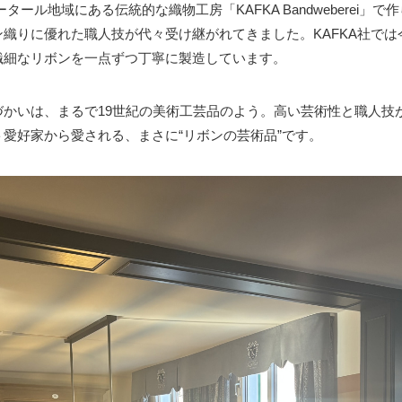
タール地域にある伝統的な織物工房「KAFKA Bandweberei」
織りに優れた職人技が代々受け継がれてきました。KAFKA社で
繊細なリボンを一点ずつ丁寧に製造しています。
かいは、まるで19世紀の美術工芸品のよう。高い芸術性と職人技が
愛好家から愛される、まさに“リボンの芸術品”です。