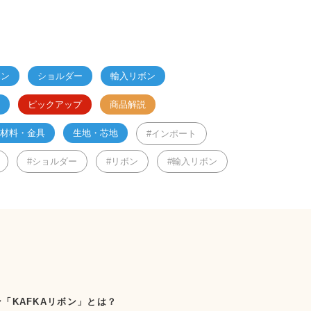
ボン
ショルダー
輸入リボン
ピックアップ
商品解説
材料・金具
生地・芯地
インポート
ショルダー
リボン
輸入リボン
「KAFKAリボン」とは？