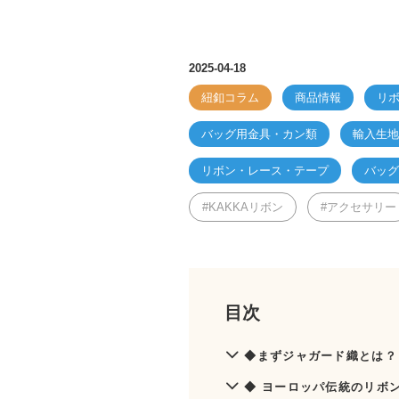
2025-04-18
紐釦コラム
商品情報
リ
バッグ用金具・カン類
輸入生地
リボン・レース・テープ
バッグ
KAKKAリボン
アクセサリー
目次
◆まずジャガード織とは？
◆ ヨーロッパ伝統のリボン