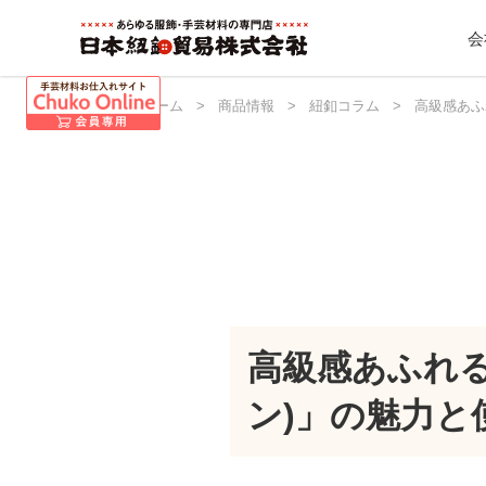
会
日本紐釦 ホーム
>
商品情報
>
紐釦コラム
>
高級感あふ
高級感あふれる
ン)」の魅力と