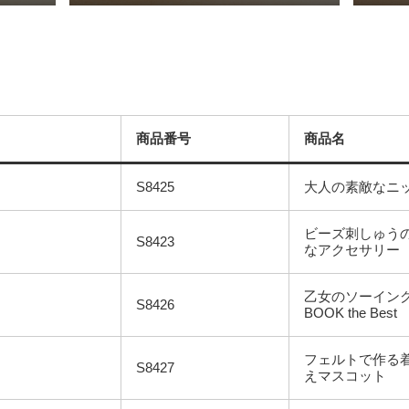
商品番号
商品名
S8425
大人の素敵なニ
ビーズ刺しゅう
S8423
なアクセサリー
乙女のソーイン
S8426
BOOK the Best
フェルトで作る
S8427
えマスコット