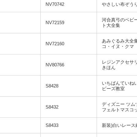
NV70742
やさしい布ぞう
河合真弓のベビ
NV72159
ト大全集
あみぐるみ大全集
NV72160
コ・イヌ・クマ
レジンアクセサ
NV80766
きほん
いちばんていね
S8428
ビーズ教室
ディズニー ツム
S8432
フェルトマスコ
S8433
新装)白いレース