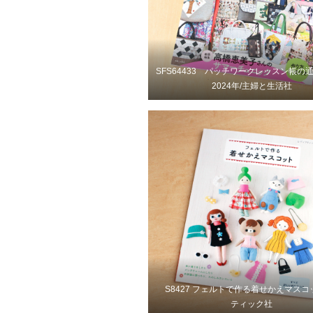
SFS64433 パッチワークレッスン帳の
2024年/主婦と生活社
S8427 フェルトで作る着せかえマスコッ
ティック社