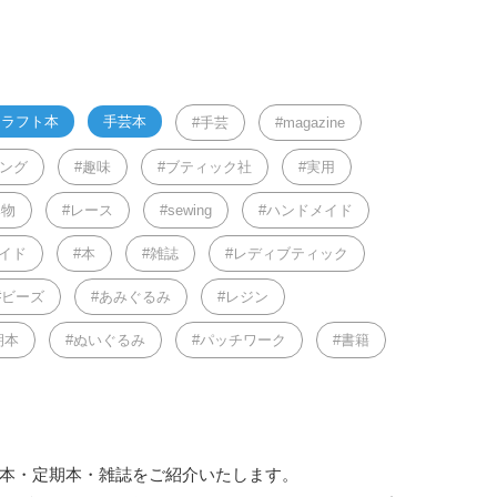
クラフト本
手芸本
手芸
magazine
ング
趣味
ブティック社
実用
み物
レース
sewing
ハンドメイド
イド
本
雑誌
レディブティック
ビーズ
あみぐるみ
レジン
期本
ぬいぐるみ
パッチワーク
書籍
芸本・定期本・雑誌をご紹介いたします。