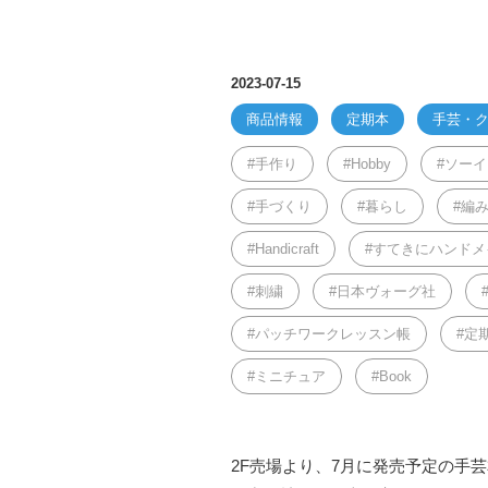
2023-07-15
商品情報
定期本
手芸・
手作り
Hobby
ソーイ
手づくり
暮らし
編
Handicraft
すてきにハンドメ
刺繍
日本ヴォーグ社
パッチワークレッスン帳
定
ミニチュア
Book
2F売場より、7月に発売予定の手