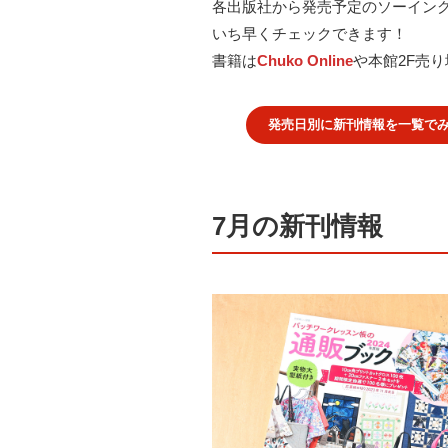
各出版社から発売予定のソーイン
いち早くチェックできます！
書籍は
Chuko Online
や本館2F売
発売日別に新刊情報を一覧で
7月の新刊情報