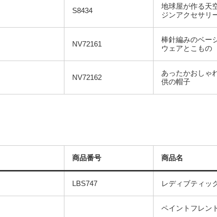
地球屋が作る天
S8434
ジンアクセサリ
棒針編みのベー
NV72161
ウェアとこもの
あったかおしゃ
NV72162
供の帽子
商品番号
商品名
LBS747
レディブティッ
ペイントフレン