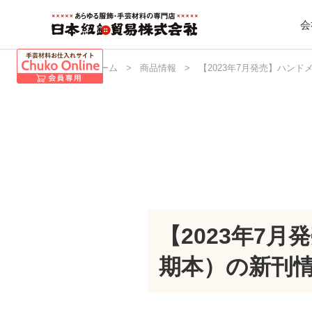
会
日本紐釦 ホーム
>
商品情報
>
【2023年7月発売】ハン
【2023年7
期本）の新刊