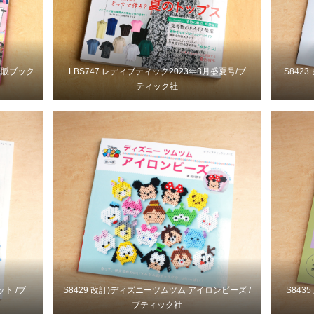
通販ブック
LBS747 レディブティック2023年8月盛夏号/ブ
S842
ティック社
ト /ブ
S8429 改訂)ディズニーツムツム アイロンビーズ /
S843
ブティック社