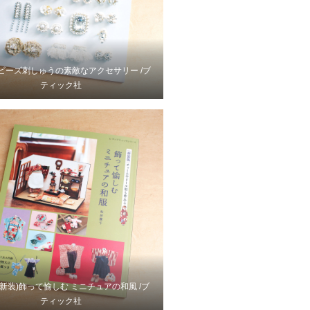
3 ビーズ刺しゅうの素敵なアクセサリー /ブ
ティック社
5 新装)飾って愉しむ ミニチュアの和風 /ブ
ティック社