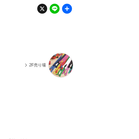
X
Li
共
n
有
e
2F売り場