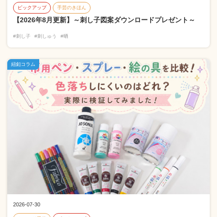
ピックアップ
手芸のきほん
【2026年8月更新】～刺し子図案ダウンロードプレゼント～
#刺し子
#刺しゅう
#晒
紐釦コラム
2026-07-30