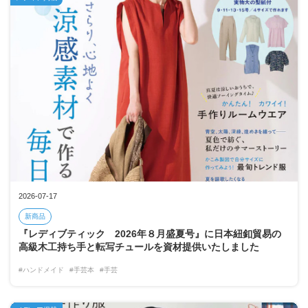
2026-07-17
新商品
『レディブティック 2026年８月盛夏号』に日本紐釦貿易の
高級木工持ち手と転写チュールを資材提供いたしました
#ハンドメイド
#手芸本
#手芸