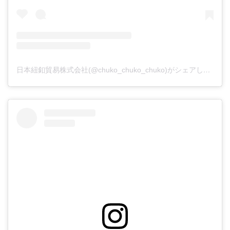
日本紐釦貿易株式会社(@chuko_chuko_chuko)がシェアした投稿