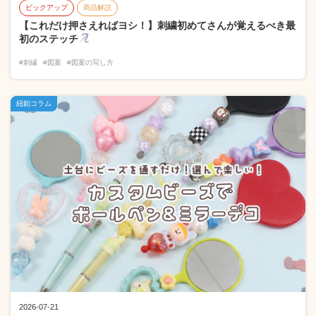
ピックアップ
商品解説
【これだけ押さえればヨシ！】刺繍初めてさんが覚えるべき最
初のステッチ
#刺繍
#図案
#図案の写し方
紐釦コラム
2026-07-21