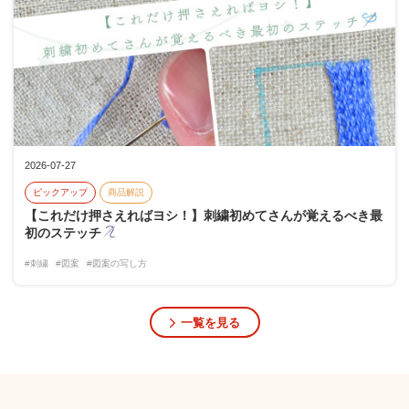
2026-07-27
ピックアップ
商品解説
【これだけ押さえればヨシ！】刺繍初めてさんが覚えるべき最
初のステッチ
#刺繍
#図案
#図案の写し方
一覧を見る