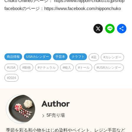
Chuko Onlineのページ：
https://www.nippon-chuko.co.jp/shop
facebookのページ：
https://www.facebook.com/nipponchuko
X
Li
n
e
商品情報
USAカレンダー
手芸本
クラフト
花
カレンダー
USA
動物
ナチュラル
輸入
トール
USAカレンダー
2024
Author
5F売り場
季節を彩る和小物をはじめ染料やペイント、レジン手芸など