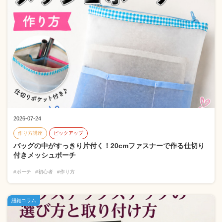
2026-07-24
作り方講座
ピックアップ
バッグの中がすっきり片付く！20cmファスナーで作る仕切り
付きメッシュポーチ
#ポーチ
#初心者
#作り方
紐釦コラム