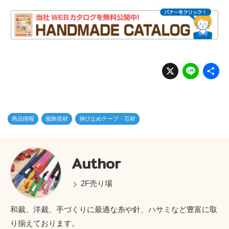
X
Li
n
e
商品情報
服飾資材
伸び止めテープ・芯材
Author
2F売り場
和裁、洋裁、手づくりに最適な糸や針、ハサミなど豊富に取
り揃えております。