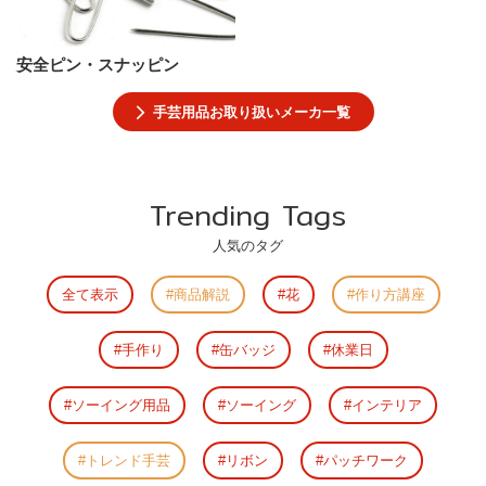
安全ピン・スナッピン
手芸用品お取り扱いメーカ一覧
Trending Tags
人気のタグ
全て表示
商品解説
花
作り方講座
手作り
缶バッジ
休業日
ソーイング用品
ソーイング
インテリア
トレンド手芸
リボン
パッチワーク