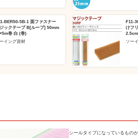
11-BER50-5B-1 面ファスナー
F11
ジックテープ B[ループ] 50mm
けフ
×5m巻 白 (巻)
2.5c
ーイング資材
ソー
シールタイプになっているもの