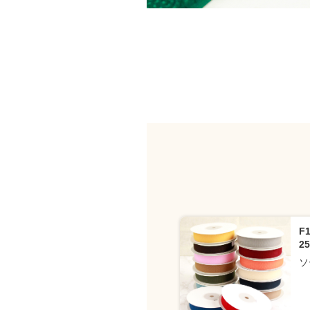
F
2
ソ