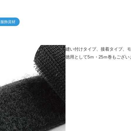
服飾資材
縫い付けタイプ、接着タイプ、
徳用として5ｍ・25ｍ巻もござい