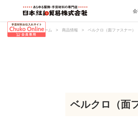
会
日本紐釦 ホーム
>
商品情報
>
ベルクロ（面ファスナー）
ベルクロ（面