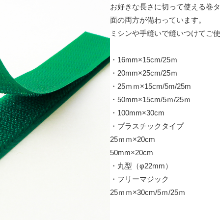
お好きな長さに切って使える巻タ
面の両方が備わっています。
ミシンや手縫いで縫いつけてご
・16mm×15cm/25ｍ
・20mm×25cm/25ｍ
・25ｍｍ×15cm/5m/25m
・50mm×15cm/5ｍ/25ｍ
・100mm×30cm
・プラスチックタイプ
25ｍｍ×20cm
50mm×20cm
・丸型（φ22mm）
・フリーマジック
25ｍｍ×30cm/5ｍ/25ｍ