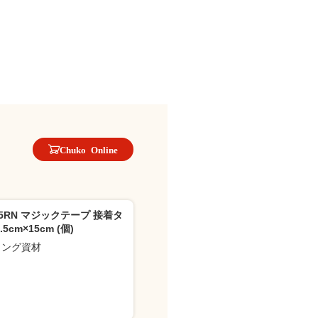
Chuko Online
-15RN マジックテープ 接着タ
.5cm×15cm (個)
イング資材