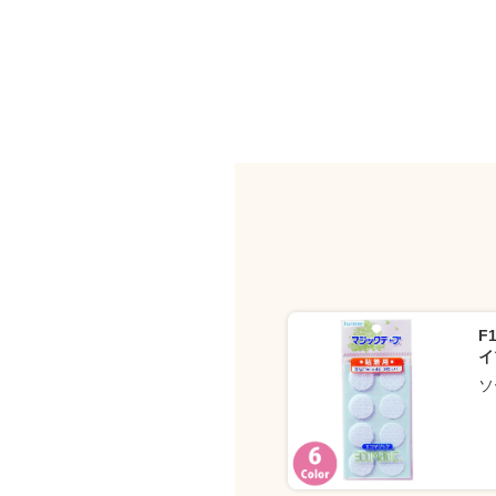
F
イ
ソ