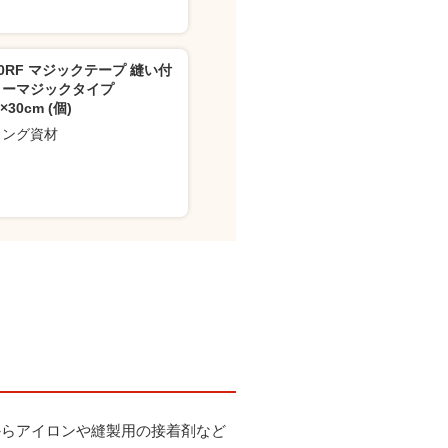
-30RF マジックテープ 縫い付
リーマジックタイプ
m×30cm (個)
イング資材
からアイロンや縫製用の接着剤など