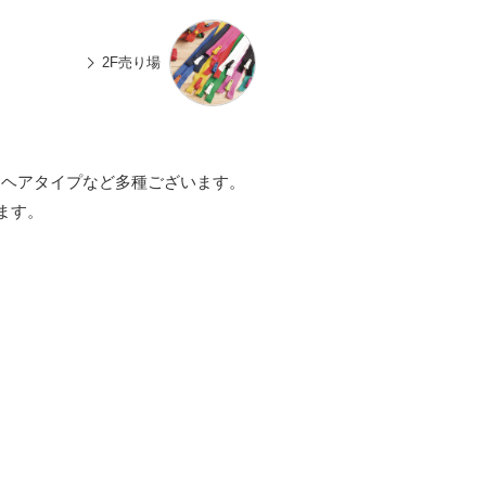
n
有
e
2F売り場
モヘアタイプなど多種ございます。
ます。