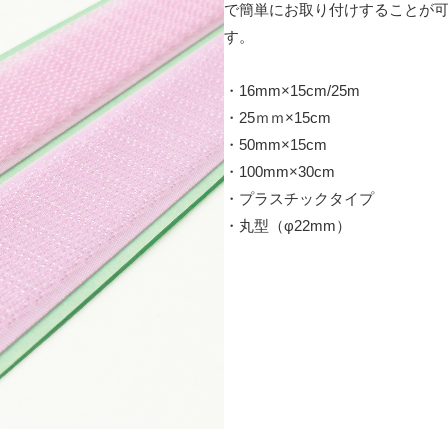
で簡単にお取り付けすることが
す。
・16mm×15cm/25m
・25ｍｍ×15cm
・50mm×15cm
・100mm×30cm
・プラスチックタイプ
・丸型（φ22mm）