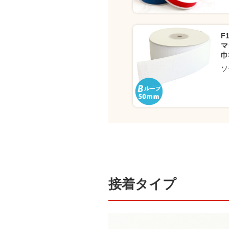
F
マ
巾
ソ
接着タイプ