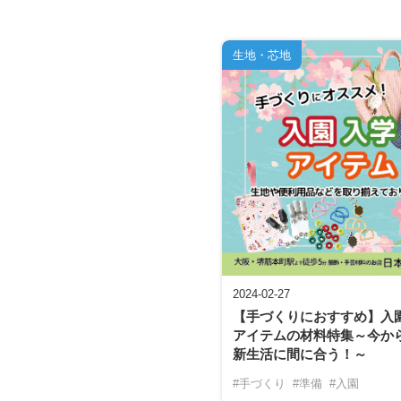
生地・芯地
2024-02-27
【手づくりにおすすめ】入
アイテムの材料特集～今か
新生活に間に合う！～
#手づくり
#準備
#入園