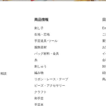
商品情報
日
刺し子
En
生地・芯地
ご
手芸道具･ツール
重
服飾資材
お
バッグ材料・金具
イ
糸
会
刺しゅう
卸
編み物
紐
ご相談
リボン・レース・テープ
商
ビーズ・アクセサリー
クラフト
和手芸
手芸本