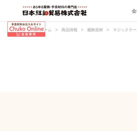
会
日本紐釦 ホーム
>
商品情報
>
服飾資材
>
マジックテー