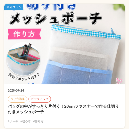
紐釦コラム
2026-07-24
作り方講座
ピックアップ
バッグの中がすっきり片付く！20cmファスナーで作る仕切り
付きメッシュポーチ
#ポーチ
#初心者
#作り方