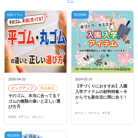
ゴム
紐釦コラム
商品情報
2026-04-22
2024-02-27
【手づくりにおすすめ】入園
ピックアップ
商品解説
入学アイテムの材料特集～今
そのゴム、本当に合ってる？
からでも新生活に間に合う！
ゴムの種類の違いと正しい選
～
び方
#ボタン
#タオル
#巾着
#種類
#平ゴム
#丸ゴム
商品情報