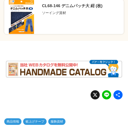
CL68-146 デニムパッチ大 紺 (枚)
ソーイング資材
X
Li
n
e
商品情報
裾上げテープ
服飾資材