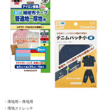
・薄地用～厚地用
・薄地ストレッチ