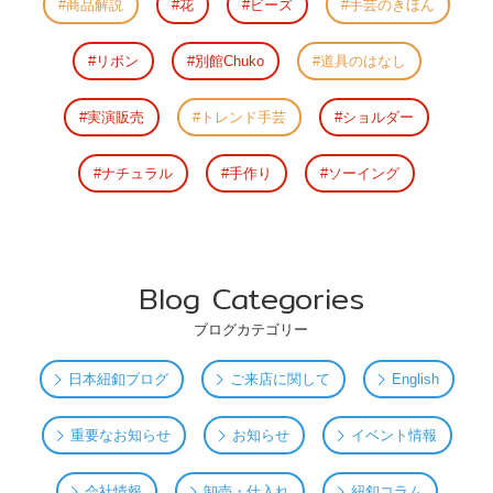
商品解説
花
ビーズ
手芸のきほん
リボン
別館Chuko
道具のはなし
実演販売
トレンド手芸
ショルダー
ナチュラル
手作り
ソーイング
Blog Categories
ブログカテゴリー
日本紐釦ブログ
ご来店に関して
English
重要なお知らせ
お知らせ
イベント情報
会社情報
卸売・仕入れ
紐釦コラム