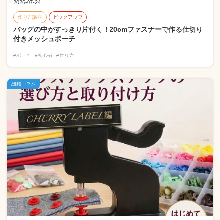
2026-07-24
作り方講座
ピックアップ
バッグの中がすっきり片付く！20cmファスナーで作る仕切り
付きメッシュポーチ
#ポーチ
#初心者
#作り方
紐釦コラム