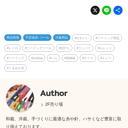
X
Li
n
e
商品情報
手芸道具･ツール
洋裁用品
かわいい
ソーイング用品
レトロ
ソーイングツール
目打ち
リッパー
ルレット
ソーイング
sewing
へら
収納箱
ケース
トレー
くるみの木
Author
2F売り場
和裁、洋裁、手づくりに最適な糸や針、ハサミなど豊富に取
り揃えております。