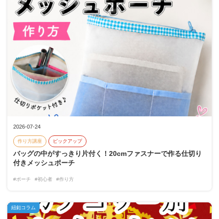
2026-07-24
作り方講座
ピックアップ
バッグの中がすっきり片付く！20cmファスナーで作る仕切り
付きメッシュポーチ
#ポーチ
#初心者
#作り方
紐釦コラム