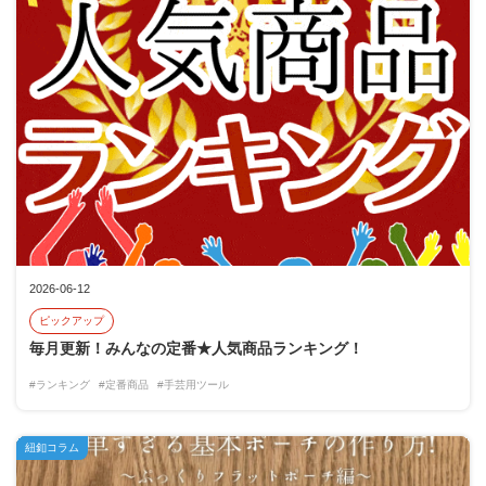
2026-06-12
ピックアップ
毎月更新！みんなの定番★人気商品ランキング！
#ランキング
#定番商品
#手芸用ツール
紐釦コラム