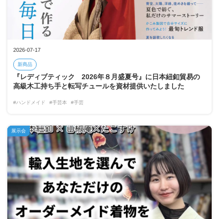
2026-07-17
新商品
『レディブティック 2026年８月盛夏号』に日本紐釦貿易の
高級木工持ち手と転写チュールを資材提供いたしました
#ハンドメイド
#手芸本
#手芸
展示会