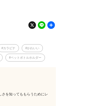
X
Li
共
n
有
e
カラビナ
かわいい
ペットボトルホルダー
しさを知ってももらうためにレ