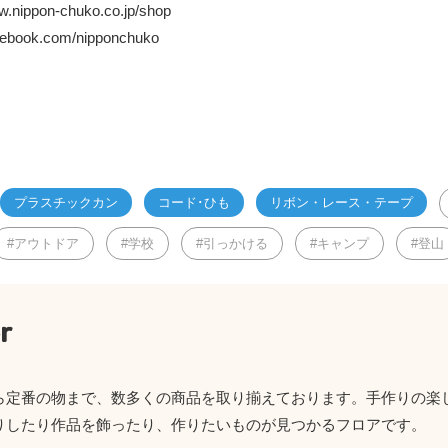
ww.nippon-chuko.co.jp/shop
acebook.com/nipponchuko
プラスチックカン
コード･ひも
リボン・レース・テープ
アウトドア
学校
引っかける
キャンプ
登山
r
ら定番の物まで、数多くの商品を取り揃えております。手作りの楽
りしたり作品を飾ったり、作りたいものが見つかるフロアです。