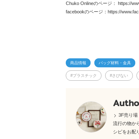
Chuko Onlineのページ：
https://w
facebookのページ：
https://www.f
商品情報
バッグ材料・金具
プラスチック
さびない
Autho
3F売り場
流行の物か
シピをお配