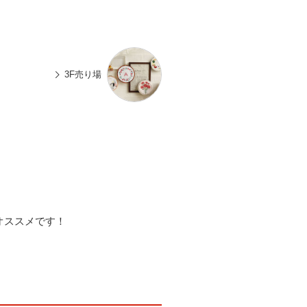
n
有
e
3F売り場
オススメです！