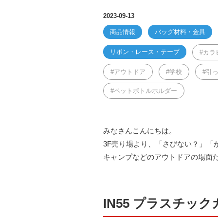
2023-09-13
商品情報
バッグ材料・金具
リボン・レース・テープ
カラ
アウトドア
学校
引
ペットボトルホルダー
みなさんこんにちは。
3F売り場より、「さびない？」「
キャンプなどのアウトドアの場面
IN55 プラスチッ