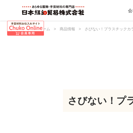
会
日本紐釦 ホーム
>
商品情報
>
さびない！プラスチックカ
さびない！プ