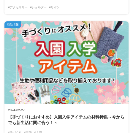
#アクセサリー
#ショルダー
#リボン
商品情報
2024-02-27
【手づくりにおすすめ】入園入学アイテムの材料特集～今から
でも新生活に間に合う！～
#手づくり
#準備
#入園