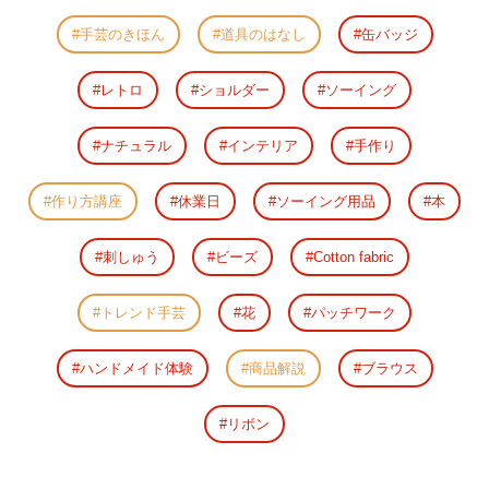
手芸のきほん
道具のはなし
缶バッジ
レトロ
ショルダー
ソーイング
ナチュラル
インテリア
手作り
作り方講座
休業日
ソーイング用品
本
刺しゅう
ビーズ
Cotton fabric
トレンド手芸
花
パッチワーク
ハンドメイド体験
商品解説
ブラウス
リボン