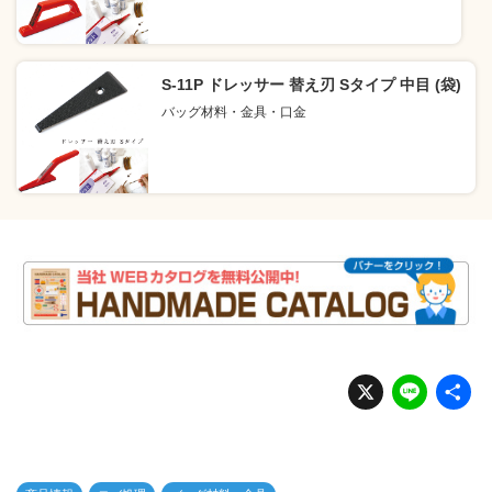
S-11P ドレッサー 替え刃 Sタイプ 中目 (袋)
バッグ材料・金具・口金
X
Li
n
e