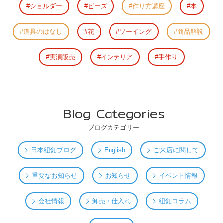
ショルダー
ビーズ
作り方講座
本
道具のはなし
花
ソーイング
商品解説
実演販売
インテリア
手作り
Blog Categories
ブログカテゴリー
日本紐釦ブログ
English
ご来店に関して
重要なお知らせ
お知らせ
イベント情報
会社情報
卸売・仕入れ
紐釦コラム