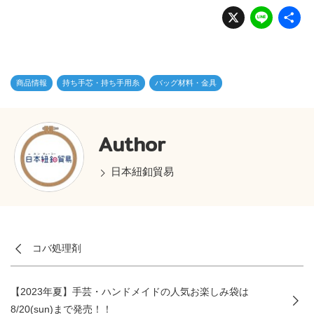
X
Li
n
e
商品情報
持ち手芯・持ち手用糸
バッグ材料・金具
Author
日本紐釦貿易
コバ処理剤
【2023年夏】手芸・ハンドメイドの人気お楽しみ袋は
8/20(sun)まで発売！！