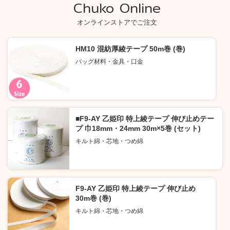
Chuko Online
オンラインストアでご注文
HM10 混紡厚綾テープ 50m巻 (巻)
バッグ材料・金具・口金
■F9-AY 乙姫印 特上綾テープ 伸び止めテー
プ 巾18mm・24mm 30m×5巻 (セット)
キルト綿・芯地・つめ綿
F9-AY 乙姫印 特上綾テープ 伸び止め
30m巻 (巻)
キルト綿・芯地・つめ綿