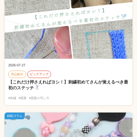
2026-07-27
商品解説
ピックアップ
【これだけ押さえればヨシ！】刺繍初めてさんが覚えるべき最
初のステッチ
#刺繍
#図案
#図案の写し方
紐釦コラム