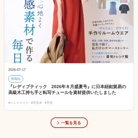
2026-07-17
新商品
『レディブティック 2026年８月盛夏号』に日本紐釦貿易の
高級木工持ち手と転写チュールを資材提供いたしました
#ハンドメイド
#手芸本
#手芸
一覧を見る