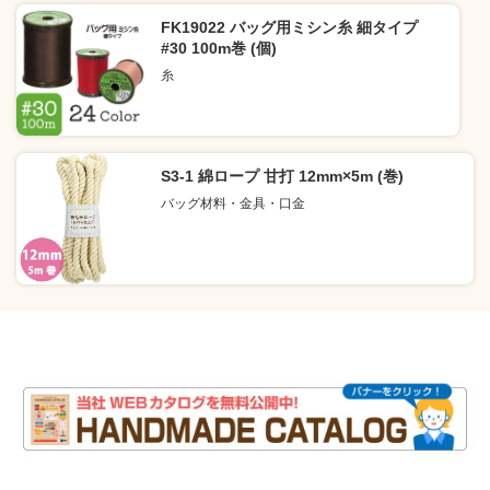
FK19022 バッグ用ミシン糸 細タイプ
#30 100m巻 (個)
糸
S3-1 綿ロープ 甘打 12mm×5m (巻)
バッグ材料・金具・口金