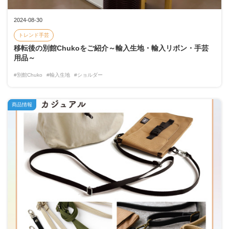
2024-08-30
トレンド手芸
移転後の別館Chukoをご紹介～輸入生地・輸入リボン・手芸
用品～
#別館Chuko
#輸入生地
#ショルダー
商品情報