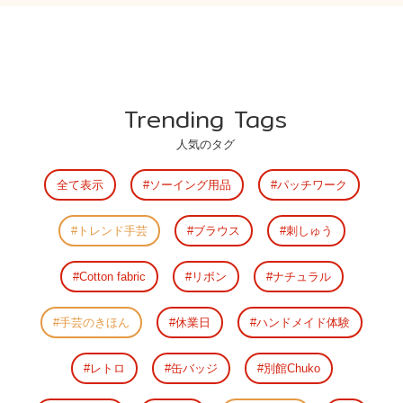
Trending Tags
人気のタグ
全て表示
ソーイング用品
パッチワーク
トレンド手芸
ブラウス
刺しゅう
Cotton fabric
リボン
ナチュラル
手芸のきほん
休業日
ハンドメイド体験
レトロ
缶バッジ
別館Chuko