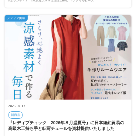
#ボランティア
#同志社大学学生団体CHAD
#アクリルビーズ
メディア掲載
2026-07-17
新商品
『レディブティック 2026年８月盛夏号』に日本紐釦貿易の
高級木工持ち手と転写チュールを資材提供いたしました