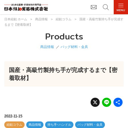
日本紐釦 ホーム
>
商品情報
>
紐釦コラム
>
国産・高級竹製持ち手が完成す
るまで【密着取材】
Products
商品情報
バッグ材料・金具
国産・高級竹製持ち手が完成するまで【密
着取材】
X
Li
n
e
2022-11-15
紐釦コラム
商品情報
持ち手･ハンドル
バッグ材料・金具