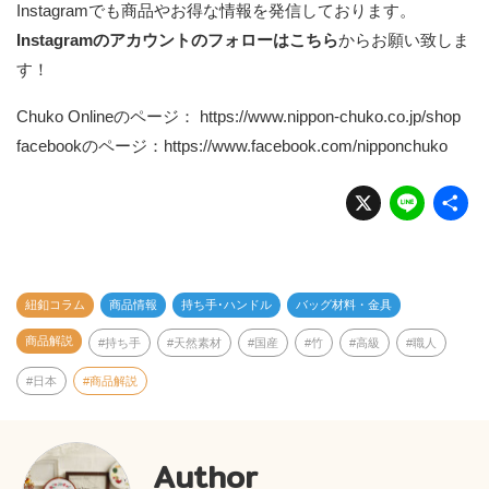
Instagramでも商品やお得な情報を発信しております。
Instagramのアカウントのフォローはこちら
からお願い致しま
す！
Chuko Onlineのページ：
https://www.nippon-chuko.co.jp/shop
facebookのページ：
https://www.facebook.com/nipponchuko
X
Li
n
e
紐釦コラム
商品情報
持ち手･ハンドル
バッグ材料・金具
商品解説
持ち手
天然素材
国産
竹
高級
職人
日本
商品解説
Author