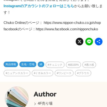
Instagramのアカウントのフォローはこちら
からお願い致しま
す！
Chuko Onlineのページ：
https://www.nippon-chuko.co.jp/shop
facebookのページ：
https://www.facebook.com/nipponchuko
X
Li
n
e
商品情報
生地・芯地
綿
チュニック
綿100%
透け感
ニュアンスカラー
くすみカラー
ワンピース
ブラウス
Author
4F売り場