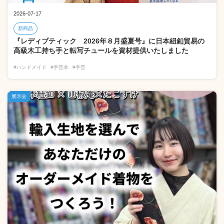
2026-07-17
新商品
『レディブティック 2026年８月盛夏号』に日本紐釦貿易の
高級木工持ち手と転写チュールを資材提供いたしました
#ハンドメイド
#手芸本
#手芸
展示会