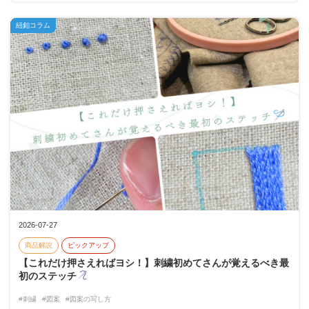
紐釦コラム
2026-07-27
商品解説
ピックアップ
【これだけ押さえればヨシ！】刺繍初めてさんが覚えるべき最
初のステッチ
#刺繍
#図案
#図案の写し方