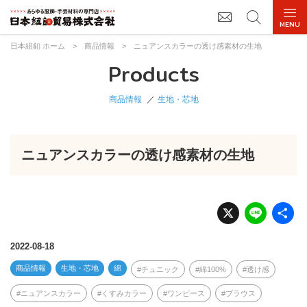
日本紐釦 ホーム
>
商品情報
>
ニュアンスカラーの透け感素材の生地
Products
商品情報
生地・芯地
ニュアンスカラーの透け感素材の生地
X
Li
n
e
2022-08-18
商品情報
生地・芯地
綿
チュニック
綿100%
透け感
ニュアンスカラー
くすみカラー
ワンピース
ブラウス