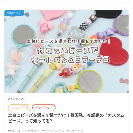
紐釦コラム
2026-07-21
トレンド手芸
ピックアップ
土台にビーズを選んで通すだけ！韓国発、今話題の「カスタム
ビーズ」って知ってる?
#めじるしアクセサリー
#ボールペンデコ
#ミラーデコ