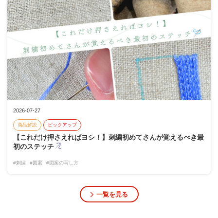
2026-07-27
商品解説
ピックアップ
【これだけ押さえればヨシ！】刺繍初めてさんが覚えるべき最
初のステッチ
#刺繍
#図案
#図案の写し方
一覧を見る