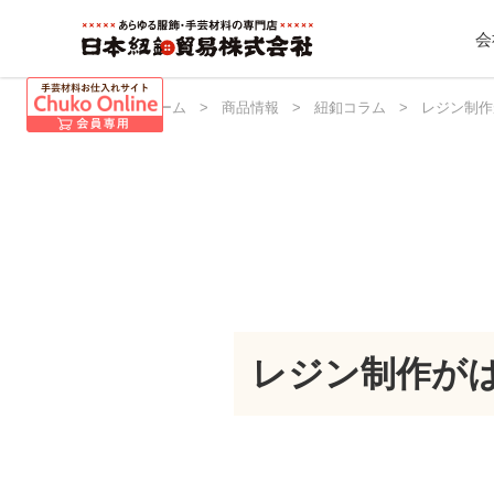
会
日本紐釦 ホーム
>
商品情報
>
紐釦コラム
>
レジン制作
レジン制作が