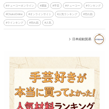
チューコーオンライン
通販
手芸
チューコー
ランキング
ChukoOnline
オンラインサイト
人気ランキング
売れ筋
ラインキング
売れ筋
人気
日本紐釦貿易