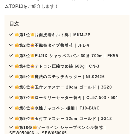
ムTOP10をご紹介します！
目次
第1位
片面接着キルト綿｜MKM-2P
第2位
不織布タイプ接着芯｜JF1-4
第3位
FUJIX シャッペスパン 60番 700m｜FK55
第4位
テトロン圧縮つめ綿 600g｜CN-3
第5位
魔法のステッチカッター｜NI-02426
第6位
玉付ファスナー 20cm ゴールド | 3G20
第7位
ロータリーカッター替刃 | CL57-503・504
第8位
水性チャコペン 極細 | F10-BU/C
第9位
玉付ファスナー 12cm ゴールド | 3G12
第10位
ソーライン シャープペンシル替芯 |
SEW050006 ～ SEW050065