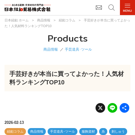
日本紐釦 ホーム
>
商品情報
>
紐釦コラム
>
手芸好きが本当に買ってよかっ
た！人気材料ランキングTOP10
Products
商品情報
手芸道具･ツール
手芸好きが本当に買ってよかった！人気材
料ランキングTOP10
X
Li
n
e
2026-02-13
紐釦コラム
商品情報
手芸道具･ツール
服飾資材
糸
刺しゅう