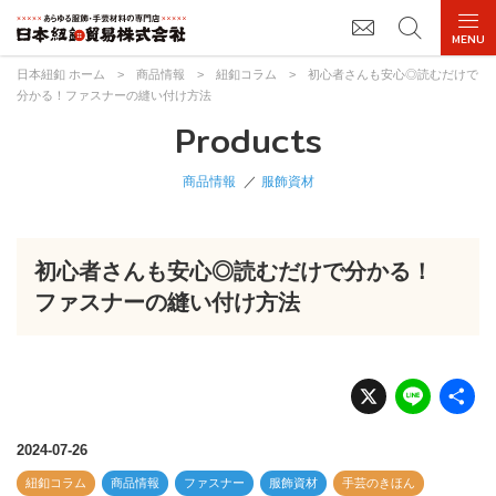
日本紐釦 ホーム
>
商品情報
>
紐釦コラム
>
初心者さんも安心◎読むだけで
分かる！ファスナーの縫い付け方法
Products
商品情報
服飾資材
初心者さんも安心◎読むだけで分かる！
ファスナーの縫い付け方法
X
Li
n
e
2024-07-26
紐釦コラム
商品情報
ファスナー
服飾資材
手芸のきほん