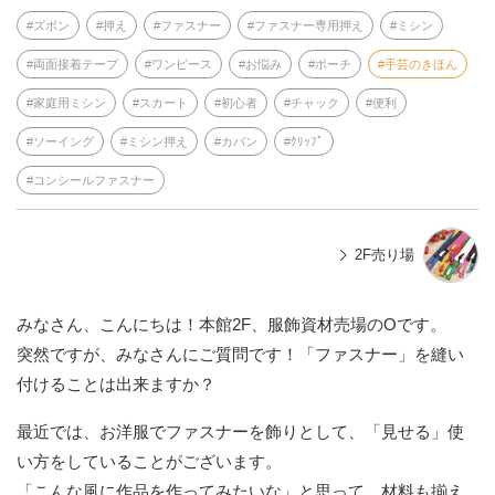
ズボン
押え
ファスナー
ファスナー専用押え
ミシン
両面接着テープ
ワンピース
お悩み
ポーチ
手芸のきほん
家庭用ミシン
スカート
初心者
チャック
便利
ソーイング
ミシン押え
カバン
ｸﾘｯﾌﾟ
コンシールファスナー
2F売り場
みなさん、こんにちは！本館2F、服飾資材売場のOです。
突然ですが、みなさんにご質問です！「ファスナー」を縫い
付けることは出来ますか？
最近では、お洋服でファスナーを飾りとして、「見せる」使
い方をしていることがございます。
「こんな風に作品を作ってみたいな」と思って、材料も揃え