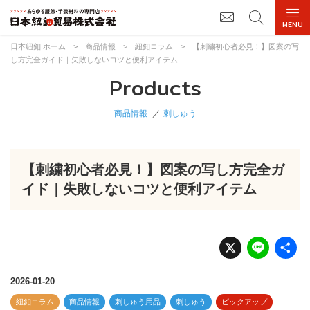
日本紐釦 ホーム
>
商品情報
>
紐釦コラム
>
【刺繍初心者必見！】図案の写
し方完全ガイド｜失敗しないコツと便利アイテム
Products
商品情報
刺しゅう
【刺繍初心者必見！】図案の写し方完全ガ
イド｜失敗しないコツと便利アイテム
X
Li
n
e
2026-01-20
紐釦コラム
商品情報
刺しゅう用品
刺しゅう
ピックアップ