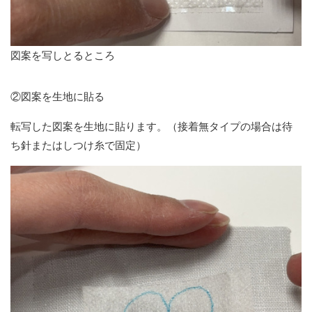
図案を写しとるところ
②図案を生地に貼る
転写した図案を生地に貼ります。（接着無タイプの場合は待
ち針またはしつけ糸で固定）