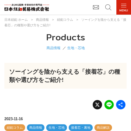
日本紐釦 ホーム
>
商品情報
>
紐釦コラム
>
ソーイングを陰から支える「接
着芯」の種類や選び方をご紹介!
Products
商品情報
生地・芯地
ソーイングを陰から支える「接着芯」の種
類や選び方をご紹介!
X
Li
n
e
2023-11-16
紐釦コラム
商品情報
生地・芯地
接着芯・裏地
商品解説