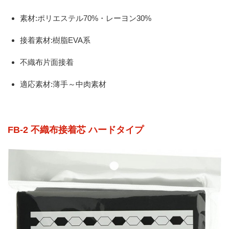
素材:ポリエステル70%・レーヨン30%
接着素材:樹脂EVA系
不織布片面接着
適応素材:薄手～中肉素材
FB-2 不織布接着芯 ハードタイプ