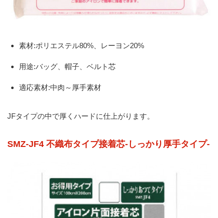
素材:ポリエステル80%、レーヨン20%
用途:バッグ、帽子、ベルト芯
適応素材:中肉～厚手素材
JFタイプの中で厚くハードに仕上がります。
SMZ-JF4 不織布タイプ接着芯-しっかり厚手タイプ-