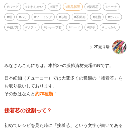
バッグ
やわらかい
薄手
商品解説
接着芯
ポーチ
服
ハリ
ソーイング
芯地
不織布
織物
カバン
選び方
ソフト
シャープ芯
ハード
厚手
しっかり
2F売り場
みなさんこんにちは。本館2Fの服飾資材売場のNです。
日本紐釦（チューコー）では大変多くの種類の「接着芯」を
お取り扱いしております。
その数はなんと
約70種類
！
接着芯の役割って？
初めてレシピを見た時に「接着芯」という文字が書いてある