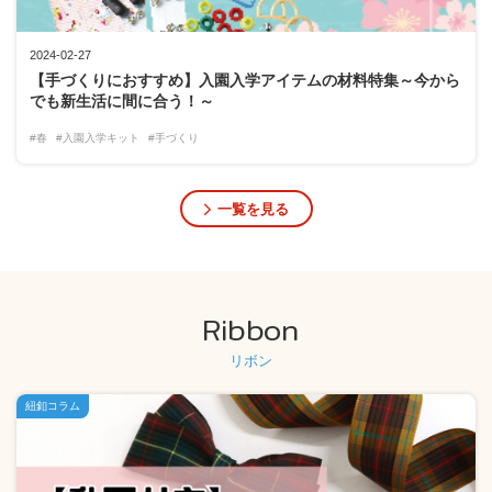
2024-02-27
【手づくりにおすすめ】入園入学アイテムの材料特集～今から
でも新生活に間に合う！～
#春
#入園入学キット
#手づくり
一覧を見る
Ribbon
リボン
紐釦コラム