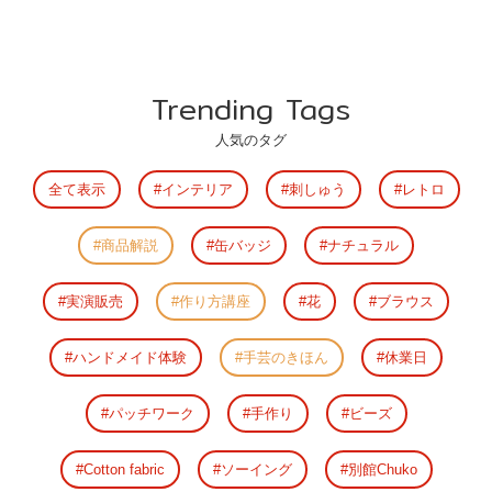
Trending Tags
人気のタグ
全て表示
インテリア
刺しゅう
レトロ
商品解説
缶バッジ
ナチュラル
実演販売
作り方講座
花
ブラウス
ハンドメイド体験
手芸のきほん
休業日
パッチワーク
手作り
ビーズ
Cotton fabric
ソーイング
別館Chuko