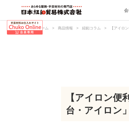
会
日本紐釦 ホーム
>
商品情報
>
紐釦コラム
>
【アイロン
【アイロン便
台・アイロン