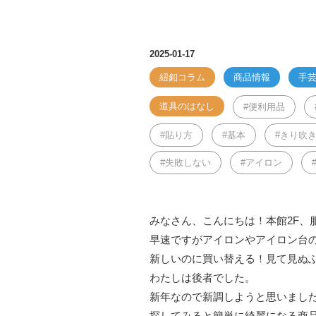
2025-01-17
紐釦コラム
商品情報
手芸
道具のはなし
便利用品
貼り方
基本
きり吹
失敗しない
アイロン
みなさん、こんにちは！本館2F、
早速ですがアイロンやアイロン台
新しいのに買い替える！見て見ぬ
わたしは後者でした。
新年なので新調しようと思いまし
探してみると簡単に綺麗になる商