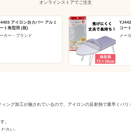
オンラインストアでご注文
J4403 アイロン台カバー アルミ
YJ4
ート角型用 (枚)
コート舟
ーカー・ブランド
メー
ーティング加工が施されているので、アイロンの反射熱で素早くパリ
ます。
ください。