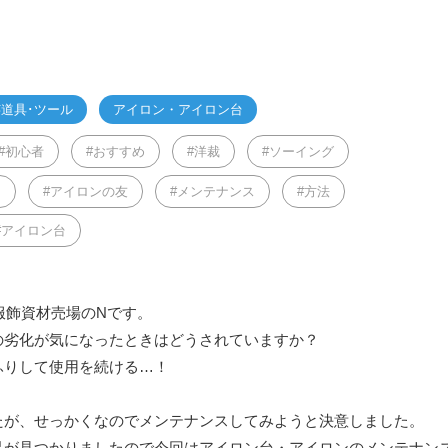
道具･ツール
アイロン・アイロン台
初心者
おすすめ
洋裁
ソーイング
き
アイロンの友
メンテナンス
方法
アイロン台
服飾資材売場のNです。
の劣化が気になったときはどうされていますか？
ふりして使用を続ける…！
たが、せっかくなのでメンテナンスしてみようと決意しました。
品が見つかりましたので今回はアイロン台・アイロンのメンテナン