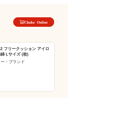
Chuko Online
652 フリークッション アイロ
綿 Lサイズ (枚)
カー・ブランド