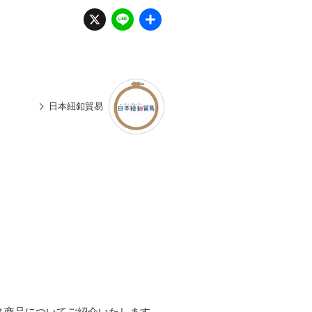
X
Li
共
n
有
e
日本紐釦貿易
ス商品についてご紹介いたします。