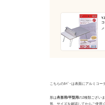
Y
コ
メ
こちらのｶﾊﾞｰは表面にアルミコ
形は
舟形用/平型用
の2種類ござい
形、サイズを確認してからご使用