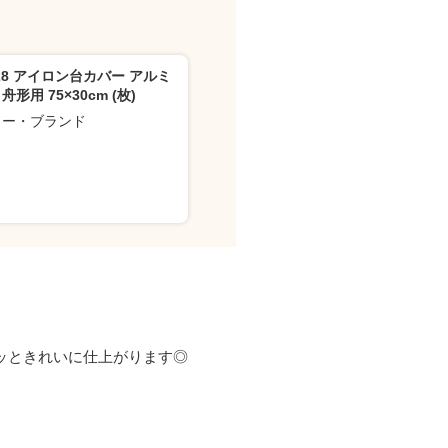
428 アイロン台カバー アルミ
形用 75×30cm (枚)
カー・ブランド
ッときれいに仕上がります◎