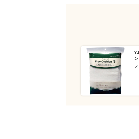
Y
ン
メ